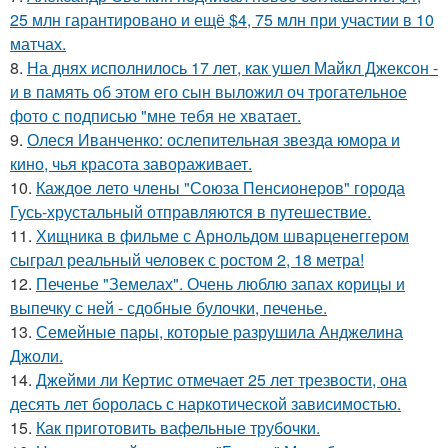
25 млн гарантировано и ещё $4, 75 млн при участии в 10
матчах.
8.
На днях исполнилось 17 лет, как ушел Майкл Джексон -
и в память об этом его сын выложил оч трогательное
фото с подписью "мне тебя не хватает.
9.
Олеся Иванченко: ослепительная звезда юмора и
кино, чья красота завораживает.
10.
Каждое лето члены "Союза Пенсионеров" города
Гусь-хрустальный отправляются в путешествие.
11.
Хищника в фильме с Арнольдом шварценеггером
сыграл реальный человек с ростом 2, 18 метра!
12.
Печенье "Земелах". Очень люблю запах корицы и
выпечку с ней - сдобные булочки, печенье.
13.
Семейные пары, которые разрушила Анджелина
Джоли.
14.
Джейми ли Кертис отмечает 25 лет трезвости, она
десять лет боролась с наркотической зависимостью.
15.
Как приготовить вафельные трубочки.