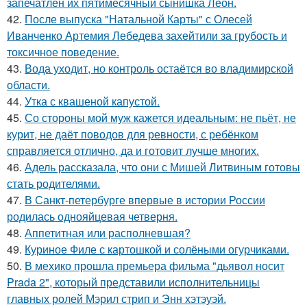
запечатлен их пятимесячный сынишка Леон.
42.
После выпуска "Натальной Карты" с Олесей
Иванченко Артемия Лебедева захейтили за грубость и
токсичное поведение.
43.
Вода уходит, но контроль остаётся во владимирской
области.
44.
Утка с квашеной капустой.
45.
Со стороны мой муж кажется идеальным: не пьёт, не
курит, не даёт поводов для ревности, с ребёнком
справляется отлично, да и готовит лучше многих.
46.
Адель рассказала, что они с Мишей Литвиным готовы
стать родителями.
47.
В Санкт-петербурге впервые в истории России
родилась однояйцевая четверня.
48.
Аппетитная или располневшая?
49.
Куриное Филе с картошкой и солёными огурчиками.
50.
В мехико прошла премьера фильма "дьявол носит
Prada 2", который представили исполнительницы
главных ролей Мэрил стрип и Энн хэтэуэй.