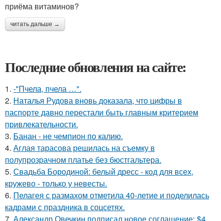
приёма витаминов?
читать дальше →
Последние обновления на сайте:
1.
-"Пчела, пчела …".
2.
Наталья Рудова вновь доказала, что цифры в
паспорте давно перестали быть главным критерием
привлекательности.
3.
Банан - не чемпион по калию.
4.
Аглая тарасова решилась на съемку в
полупрозрачном платье без бюстгальтера.
5.
Свадьба Бородиной: белый дресс - код для всех,
кружево - только у невесты.
6.
Пелагея с размахом отметила 40-летие и поделилась
кадрами с праздника в соцсетях.
7.
Александр Овечкин подписал новое соглашение: $4,