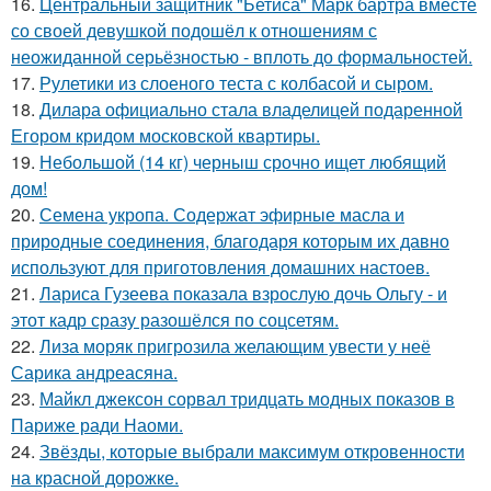
16.
Центральный защитник "Бетиса" Марк бартра вместе
со своей девушкой подошёл к отношениям с
неожиданной серьёзностью - вплоть до формальностей.
17.
Рулетики из слоеного теста с колбасой и сыром.
18.
Дилара официально стала владелицей подаренной
Егором кридом московской квартиры.
19.
Небольшой (14 кг) черныш срочно ищет любящий
дом!
20.
Семена укропа. Содержат эфирные масла и
природные соединения, благодаря которым их давно
используют для приготовления домашних настоев.
21.
Лариса Гузеева показала взрослую дочь Ольгу - и
этот кадр сразу разошёлся по соцсетям.
22.
Лиза моряк пригрозила желающим увести у неё
Сарика андреасяна.
23.
Майкл джексон сорвал тридцать модных показов в
Париже ради Наоми.
24.
Звёзды, которые выбрали максимум откровенности
на красной дорожке.