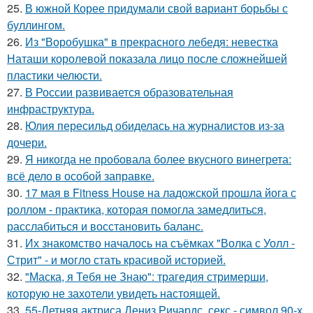
25.
В южной Корее придумали свой вариант борьбы с
буллингом.
26.
Из "Воробушка" в прекрасного лебедя: невестка
Наташи королевой показала лицо после сложнейшей
пластики челюсти.
27.
В России развивается образовательная
инфраструктура.
28.
Юлия пересильд обиделась на журналистов из-за
дочери.
29.
Я никогда не пробовала более вкусного винегрета:
всё дело в особой заправке.
30.
17 мая в Fitness House на ладожской прошла йога с
роллом - практика, которая помогла замедлиться,
расслабиться и восстановить баланс.
31.
Их знакомство началось на съёмках "Волка с Уолл -
Стрит" - и могло стать красивой историей.
32.
"Маска, я Тебя не Знаю": трагедия стримерши,
которую не захотели увидеть настоящей.
33.
55-Летняя актриса Дениз Ричардс, секс - символ 90-х,