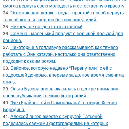
смогла вернуть свою молодость и естественную красоту.
34.
Освежающая детокс - вода - простой способ вернуть
телу лёгкость и энергию без лишних усилий.
35.
Никогда не поздно стать атлетом!
36.
Семена - маленький продукт с большой пользой для
рациона.
37.
Некоторые в голливуде рассказывают, как тяжело
работать с Энн хэтэуэй, настолько она ответственно
подходит к своим ролям.
38.
Бейонсе, которую недавно "Перепутали" с её с
подросшей дочерью, впервые за долгое время сменила
стиль.
39.
Ольга Бузова вновь оказалась в центре внимания
после публикации свежих фотографий.
40.
"Без Крайностей и Самообмана": позиция Ксения
Бородина.
41.
Алексей янгер вместе с супругой Татьяной
поделились свежими фотографиями, на которых