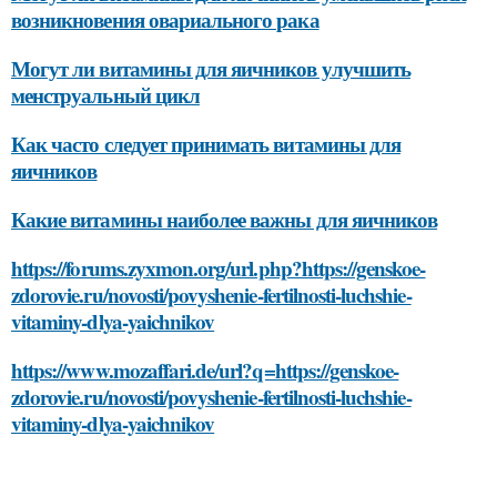
возникновения овариального рака
Могут ли витамины для яичников улучшить
менструальный цикл
Как часто следует принимать витамины для
яичников
Какие витамины наиболее важны для яичников
https://forums.zyxmon.org/url.php?https://genskoe-
zdorovie.ru/novosti/povyshenie-fertilnosti-luchshie-
vitaminy-dlya-yaichnikov
https://www.mozaffari.de/url?q=https://genskoe-
zdorovie.ru/novosti/povyshenie-fertilnosti-luchshie-
vitaminy-dlya-yaichnikov