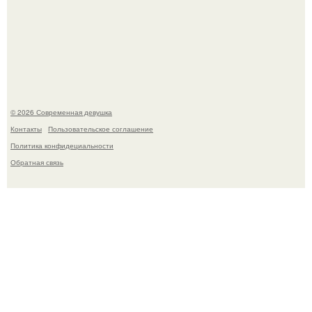
Платье, которое до сих пор вызывает споры спустя годы.
© 2026 Современная девушка
Контакты
Пользовательское соглашение
Политика конфидециальности
Обратная связь