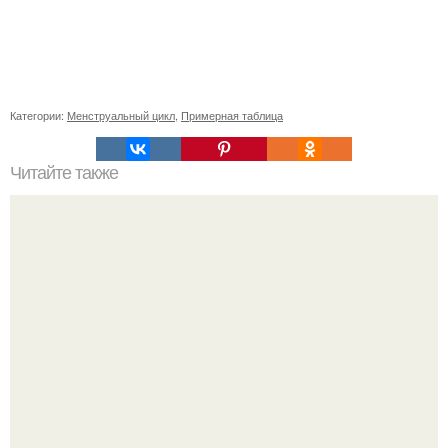
Категории:
Менструальный цикл
,
Примерная таблица
Читайте также
Советы по выбору мягкой мебели для пожилых людей