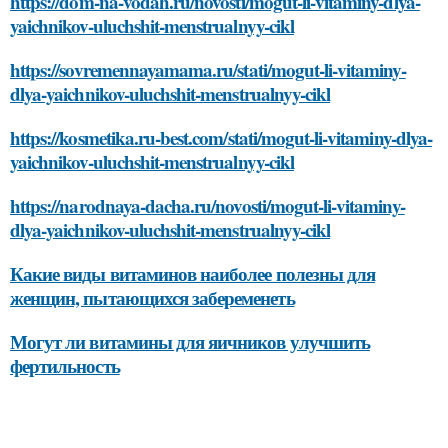
https://dom-na-vodah.ru/novosti/mogut-li-vitaminy-dlya-
yaichnikov-uluchshit-menstrualnyy-cikl
https://sovremennayamama.ru/stati/mogut-li-vitaminy-
dlya-yaichnikov-uluchshit-menstrualnyy-cikl
https://kosmetika.ru-best.com/stati/mogut-li-vitaminy-dlya-
yaichnikov-uluchshit-menstrualnyy-cikl
https://narodnaya-dacha.ru/novosti/mogut-li-vitaminy-
dlya-yaichnikov-uluchshit-menstrualnyy-cikl
Какие виды витаминов наиболее полезны для
женщин, пытающихся забеременеть
Могут ли витамины для яичников улучшить
фертильность