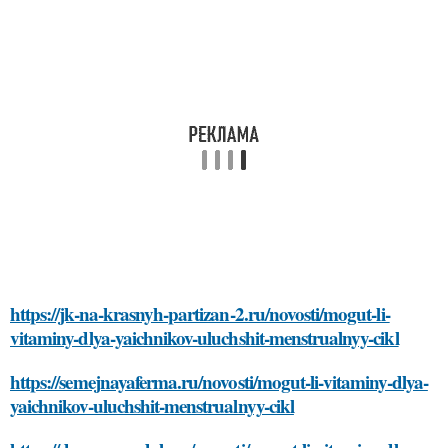
https://jk-na-krasnyh-partizan-2.ru/novosti/mogut-li-
vitaminy-dlya-yaichnikov-uluchshit-menstrualnyy-cikl
https://semejnayaferma.ru/novosti/mogut-li-vitaminy-dlya-
yaichnikov-uluchshit-menstrualnyy-cikl