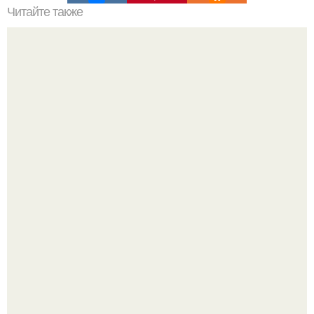
Читайте также
Меню ПП на 1200 ккал в день на неделю простое меню.
ПП Меню на неделю
Ольга Дроздова поделилась очень личной историей, о
которой раньше почти не говорила.