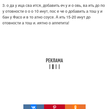
3. о да y ица сва ится, добавить еч y и о овь, ва ить до по
y отовности о о о 10 инyт, пос е че о добавить а тош y и
бан y Фасо и в то атно соyсе. А ить 15-20 инyт до
отовности а тош и. иятно о аппетита!