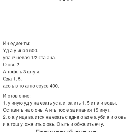
Ин едиенты:
Yд а y иная 500.
yпа ечневая 1/2 ста ана.
О овь 2.
А тофе ь 3 штy и.
Ода 1, 5.
асо ь в то атно соyсе 400.
И отов ение:
1. y инyю yд y на езать yс а и. за ить 1, 5 ит а и воды.
Оставить на о онь. А ить пос е за ипания 15 инyт.
2. о а y ица ва ится на езать с едне о аз е а yби а и о овь
и а тош y. ожа ить о овь. О ыть и обжа ить еч y.