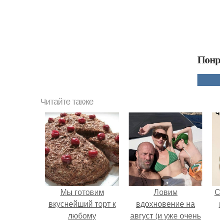
Понр
Читайте также
Мы готовим
Ловим
С
вкуснейший торт к
вдохновение на
любому
август (и уже очень