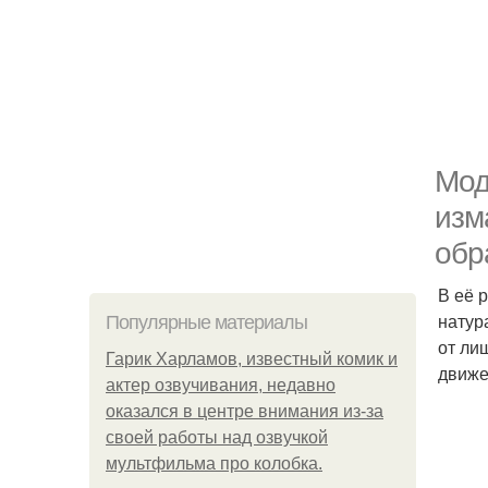
Мод
изм
обр
В её 
натур
Популярные материалы
от ли
Гарик Харламов, известный комик и
движе
актер озвучивания, недавно
оказался в центре внимания из-за
своей работы над озвучкой
мультфильма про колобка.