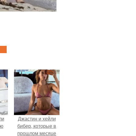
ли
Джастин и хейли
юю
бибер, которые в
прошлом месяце