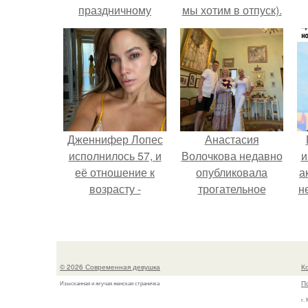
праздничному
мы хотим в отпуск).
столу!
Дженнифер Лопес
Анастасия
исполнилось 57, и
Волочкова недавно
и
её отношение к
опубликовала
а
возрасту -
трогательное
н
настоящий
совместное фото
манифест
со своей мамой, к
и
уверенности: "не
которой она
говорите, что я
приехала в гости.
© 2026 Современная девушка
К
отлично выгляжу
П
Изысканная и жгучая женская страничка
для 57.
г.