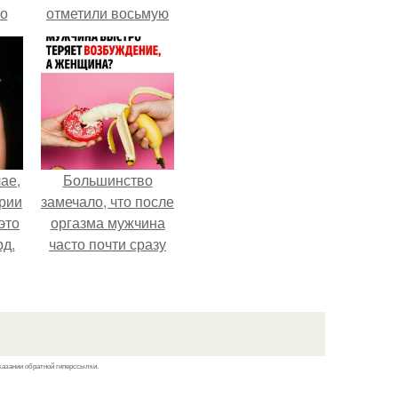
то
отметили восьмую
годовщину
?
помолвки, показали
новые фото с
совместного
отдыха.
ае,
Большинство
ории
замечало, что после
это
оргазма мужчина
д.
часто почти сразу
теряет
возбуждение, тогда
как женщина может
дольше сохранять
возбуждение.
казании обратной гиперссылки.