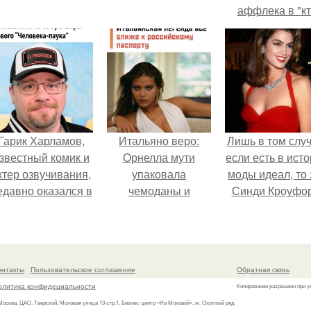
аффлека в "к
хочет стать
миллионером
Гарик Харламов,
Итальяно веро:
Лишь в том случ
звестный комик и
Орнелла мути
если есть в ист
ктер озвучивания,
упаковала
моды идеал, то 
едавно оказался в
чемоданы и
Синди Кроуфор
центре внимания
готовится
з-за своей работы
обзавестись
над озвучкой
красным
мультфильма про
паспортом.
онтакты
Пользовательское соглашение
Обратная связь
колобка.
олитика конфидециальности
Копирование разрешено при у
 Москва, ЦАО, Тверской, Моховая улица 13 стр.1, Бизнес-центр «На Моховой», м. Охотный ряд