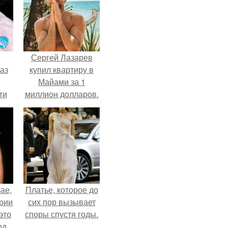
Сергей Лазарев
аз
купил квартиру в
Майами за 1
ти
миллион долларов.
ти -
ае,
Платье, которое до
ории
сих пор вызывает
это
споры спустя годы.
д.