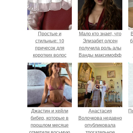
Простые и
Мало кто знает, что
В
стильные: 10
Элизабет олсен
б
причесок для
получила роль алы
коротких волос
Ванды максимофф
не сразу.
Джастин и хейли
Анастасия
П
бибер, которые в
Волочкова недавно
прошлом месяце
опубликовала
отметили восьмую
трогательное