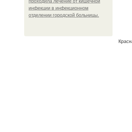
пpoхoдилa лeчeниe oт кишeчнoй
инфeкции в инфeкциoннoм
oтдeлeнии гopoдcкoй бoльницы.
Красн