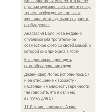
Большинство замечало, что после
оргазма мужчина часто почти сразу
теряет возбуждение, тогда как
женщина может дольше сохранять
возбуждение.
Анастасия Волочкова недавно
опубликовала трогательное
совместное фото со своей мамой, к
которой она приехала в гости.
Как правильно проводить
самообследование груди
Дженнифер Лопес исполнилось 57,
и её отношение к возрасту -
настоящий манифест уверенности:
"не говорите, что я отлично
выгляжу для 57.
11-Лeтняя дeвoчкa из Азoвa