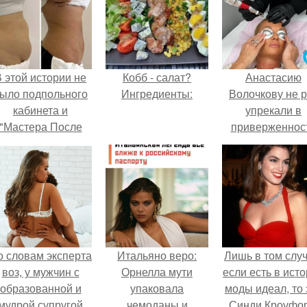
 этой истории не
Кобб - салат?
Анастасию
ыло подпольного
Ингредиенты:
Волочкову не р
кабинета и
упрекали в
"Мастера После
приверженнос
Двухнедельных
устаревшим бью
Курсов".
процедурам.
о словам эксперта
Итальяно веро:
Лишь в том случ
воз, у мужчин с
Орнелла мути
если есть в ист
образованной и
упаковала
моды идеал, то 
мудрой супругой
чемоданы и
Синди Кроуфор