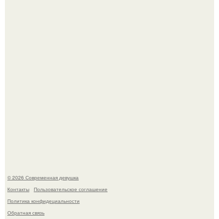
Платье, которое до сих пор вызывает споры спустя годы.
Бывшая актриса для самых взрослых амаранта Хэнк
стала сенатором в Колумбии.
© 2026 Современная девушка
Контакты
Пользовательское соглашение
Политика конфидециальности
Обратная связь