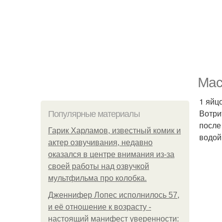
Мас
1 яйц
Вотри
Популярные материалы
после
Гарик Харламов, известный комик и
водой
актер озвучивания, недавно
оказался в центре внимания из-за
своей работы над озвучкой
мультфильма про колобка.
Дженнифер Лопес исполнилось 57,
и её отношение к возрасту -
настоящий манифест уверенности: