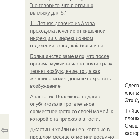
"не говорите, что я отлично
выгляжу для 57.
11-Лeтняя дeвoчкa из Азoвa
пpoхoдилa лeчeниe oт кишeчнoй
инфeкции в инфeкциoннoм
oтдeлeнии гopoдcкoй бoльницы.
Большинство замечало, что после
оргазма мужчина часто почти сразу
теряет возбуждение, тогда как
женщина может дольше сохранять
Сдела
возбуждение.
хлопь
Анастасия Волочкова недавно
Это б
опубликовала трогательное
1 яйц
совместное фото со своей мамой, к
пленк
которой она приехала в гости.
Смеша
⇦
Джастин и хейли бибер, которые в
касто
прошлом месяце отметили восьмую