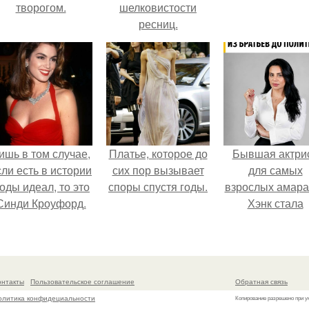
творогом.
шелковистости
ресниц.
ишь в том случае,
Платье, которое до
Бывшая актри
сли есть в истории
сих пор вызывает
для самых
оды идеал, то это
споры спустя годы.
взрослых амара
Синди Кроуфорд.
Хэнк стала
сенатором в
Колумбии.
онтакты
Пользовательское соглашение
Обратная связь
олитика конфидециальности
Копирование разрешено при у