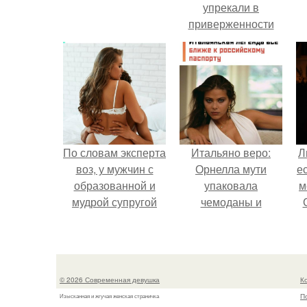
упрекали в
приверженности
устаревшим бьюти -
процедурам.
По словам эксперта
Итальяно веро:
Л
воз, у мужчин с
Орнелла мути
е
образованной и
упаковала
м
мудрой супругой
чемоданы и
вероятность
готовится
скоропостижной
обзавестись
смерти якобы на
красным
46% ниже.
паспортом.
© 2026 Современная девушка
К
П
Изысканная и жгучая женская страничка