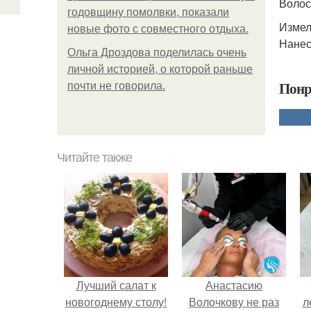
Волос
годовщину помолвки, показали
Измел
новые фото с совместного отдыха.
Нанес
Ольга Дроздова поделилась очень
личной историей, о которой раньше
Понр
почти не говорила.
Читайте также
Лучший салат к
Анастасию
новогоднему столу!
Волочкову не раз
л