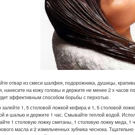
йте отвар из смеси шалфея, подорожника, душицы, крапив
я, нанесите на кожу головы и держите не менее 2 х часов п
удет эффективным способом борьбы с перхотью.
о залейте 1, 5 столовой ложкой кефира и 1, 5 столовой ложк
ой и шалью и держите 1 час. Смывайте теплой водой. Исполь
йте 1 столовую ложку сметаны, 1 столовую ложку меда, 1 ч
рового масла и 2 измельченных зубчика чеснока. Тщательно