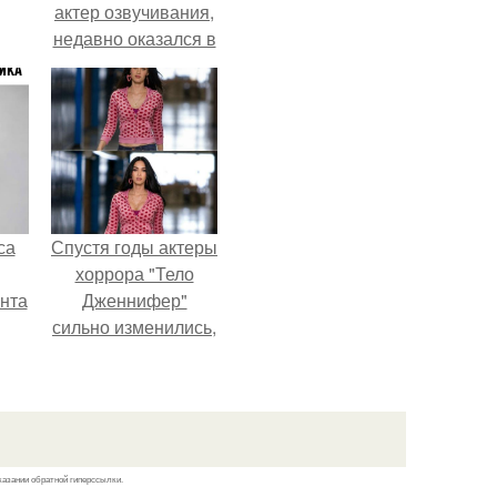
актер озвучивания,
недавно оказался в
центре внимания
из-за своей работы
над озвучкой
мультфильма про
колобка.
са
Спустя годы актеры
хоррора "Тело
нта
Дженнифер"
сильно изменились,
пройдя путь от
подростковых
кумиров до
мировых звезд.
казании обратной гиперссылки.