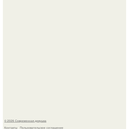
Кристина асмус опубликовала пляжные фото с 12-
летней дочерью от Гарика Харламова.
Спустя годы актеры хоррора "Тело Дженнифер" сильно
изменились, пройдя путь от подростковых кумиров до
мировых звезд.
© 2026 Современная девушка
Контакты
Пользовательское соглашение