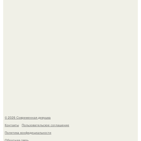
Рацион 1400 калорий.
Спустя годы актеры хоррора "Тело Дженнифер" сильно
изменились, пройдя путь от подростковых кумиров до
мировых звезд.
© 2026 Современная девушка
Контакты
Пользовательское соглашение
Политика конфидециальности
Обратная связь