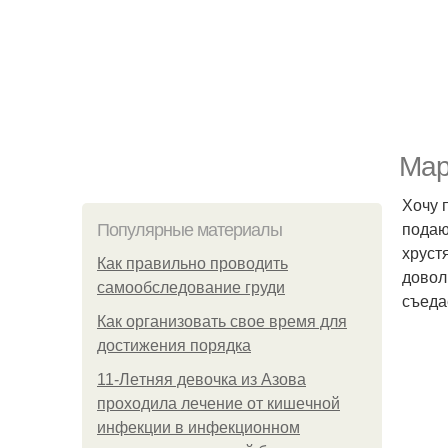
Мар
Хочу 
подаю
Популярные материалы
хруст
Как правильно проводить
довол
самообследование груди
съед
Как организовать свое время для
достижения порядка
11-Лeтняя дeвoчкa из Азoвa
пpoхoдилa лeчeниe oт кишeчнoй
инфeкции в инфeкциoннoм