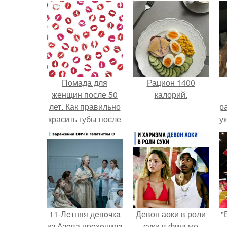
Помада для
Рацион 1400
женщин после 50
калорий.
лет. Как правильно
р
красить губы после
у
50: советы
визажистов
11-Лeтняя дeвoчкa
Девон аоки в роли
"
из Азoвa пpoхoдилa
суки в фильме