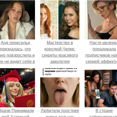
Аня пересильд
Мастерство в
Настя ивлеев
призналась, что
короткой Челке:
порадовала
ано повзрослела и
секреты красивого
подписчиков но
же не видит себя в
заколотия
серией эффект
школе.
снимков - и, к
обычно, вызва
бурное обсужде
в соцсетях.
Врачи Принимали
Любители поострее
В стране
мой Затяжной
живут дольше:
зафиксирова