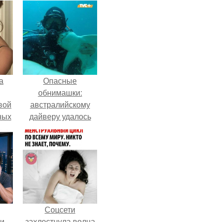
а
Опасные
обнимашки:
вой
австралийскому
ных
дайверу удалось
ак
приручить акулу.
ла
ние
Соцсети
ли
захлестнула волна