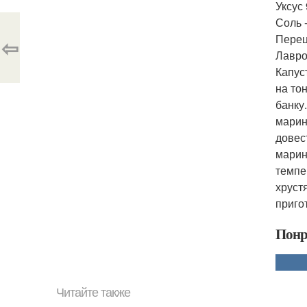
Уксус 
Соль - 
Перец
⇦
Лавро
Капус
на то
банку
марин
довес
марин
темпе
хруст
приго
Понр
Читайте также