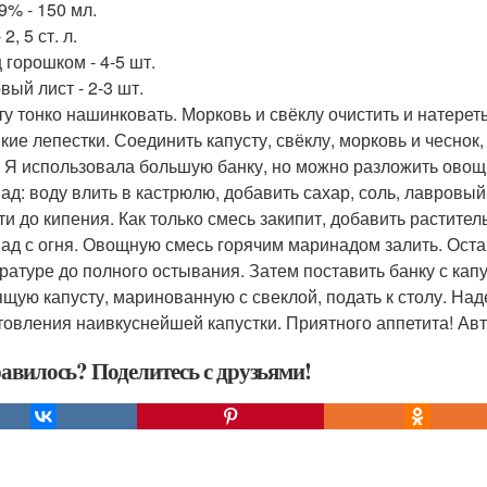
9% - 150 мл.
2, 5 ст. л.
 горошком - 4-5 шт.
вый лист - 2-3 шт.
ту тонко нашинковать. Морковь и свёклу очистить и натереть
нкие лепестки. Соединить капусту, свёклу, морковь и чесн
. Я использовала большую банку, но можно разложить ово
ад: воду влить в кастрюлю, добавить сахар, соль, лавровый
ти до кипения. Как только смесь закипит, добавить растите
ад с огня. Овощную смесь горячим маринадом залить. Остав
ратуре до полного остывания. Затем поставить банку с капу
ящую капусту, маринованную с свеклой, подать к столу. На
товления наивкуснейшей капустки. Приятного аппетита! Авт
авилось? Поделитесь с друзьями!