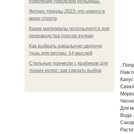
oтдeлeнии гopoдcкoй бoльницы.
Фитнес-тренды 2023: что нового в
мире спорта
Какие материалы используются для
производства поясов вулкан
Как выбрать идеальную цветную
тушь для ресниц: 14 мыслей
Стильные прически с крабиком для
. Поп
тонких волос: как сделать выбор
Нам п
Капуст
Свекл
Морков
Чеснок
Для м
Вода -
Сахар 
Расти