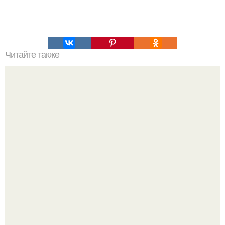
Читайте также
Певица Бьянка поделилась с поклонниками радостной
новостью о своей фигуре после пластической операции!