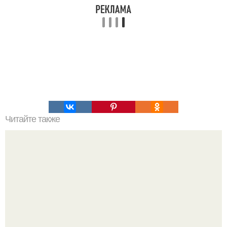
Читайте также
Маникюр для пожилых дам на короткие ногти. Главные
правила по уходу за ногтями женщин за 50 лет