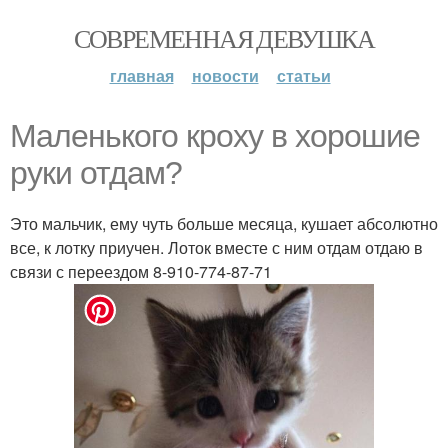
СОВРЕМЕННАЯ ДЕВУШКА
главная
новости
статьи
Маленького кроху в хорошие
руки отдам?
Это мальчик, ему чуть больше месяца, кушает абсолютно
все, к лотку приучен. Лоток вместе с ним отдам отдаю в
связи с переездом 8-910-774-87-71