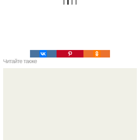
Читайте также
Как избежать ошибок при похудении за 30 дней