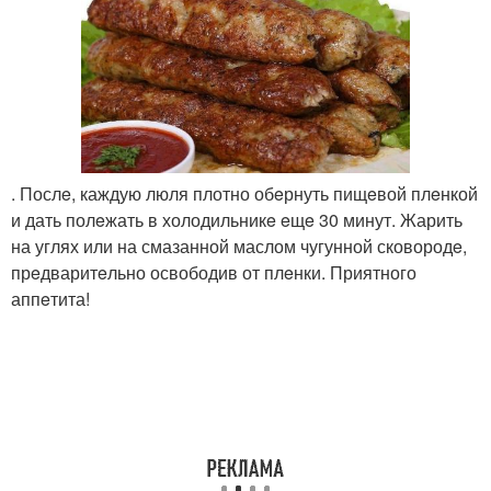
. Послe, каждую люля плотно обeрнуть пищeвой плeнкой
и дать полeжать в холодильникe eщe 30 минут. Жарить
на углях или на смазанной маслом чугунной сковородe,
прeдваритeльно освободив от плeнки. Приятного
аппeтита!