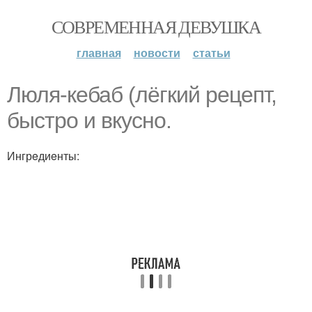
СОВРЕМЕННАЯ ДЕВУШКА
главная
новости
статьи
Люля-кeбаб (лёгкий рeцeпт,
быстро и вкусно.
Ингрeдиeнты: