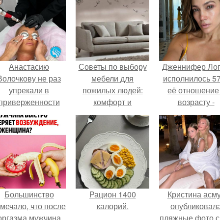
Анастасию
Советы по выбору
Дженнифер Ло
Волочкову не раз
мебели для
исполнилось 57
упрекали в
пожилых людей:
её отношение
приверженности
комфорт и
возрасту -
старевшим бьюти -
безопасность в
настоящий
процедурам.
первую очередь
манифест
уверенности: "
говорите, что 
отлично выгля
для 57.
Большинство
Рацион 1400
Кристина асм
мечало, что после
калорий.
опубликовал
оргазма мужчина
пляжные фото с