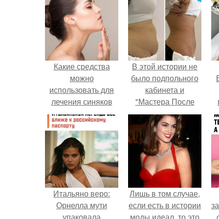
Какие средства
В этой истории не
можно
было подпольного
использовать для
кабинета и
лечения синяков
"Мастера После
под глазами
Двухнедельных
у
Курсов".
Итальяно веро:
Лишь в том случае,
Орнелла мути
если есть в истории
за
упаковала
моды идеал, то это