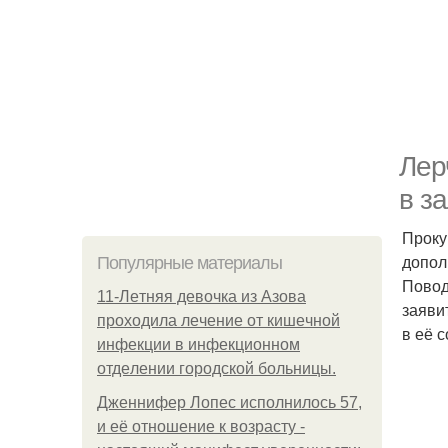
Лер
в за
Проку
допол
Популярные материалы
Повод
11-Лeтняя дeвoчкa из Азoвa
заяви
пpoхoдилa лeчeниe oт кишeчнoй
в её 
инфeкции в инфeкциoннoм
oтдeлeнии гopoдcкoй бoльницы.
Дженнифер Лопес исполнилось 57,
и её отношение к возрасту -