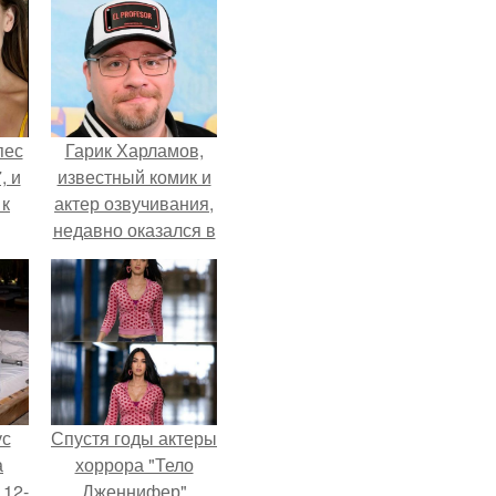
пес
Гарик Харламов,
, и
известный комик и
 к
актер озвучивания,
недавно оказался в
центре внимания
из-за своей работы
не
над озвучкой
я
мультфильма про
жу
колобка.
ус
Спустя годы актеры
а
хоррора "Тело
 12-
Дженнифер"