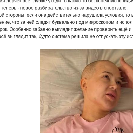
ия лерчек всё глубже уходит в какую-то бесконечную юрид
, теперь - новое разбирательство из-за видео в спортзале.
ой стороны, если она действительно нарушила условия, то 
ние, что за ней следят буквально под микроскопом и испо
рок. Особенно забавно выглядит желание проверить ещё и 
всё выглядит так, будто система решила не отпускать эту и