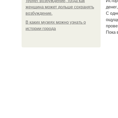
Истор
теряет возбуждение, тогда как
денег
женщина может дольше сохранять
С одн
возбуждение.
ощуще
В каких музеях можно узнать о
прове
истории города
Пока 