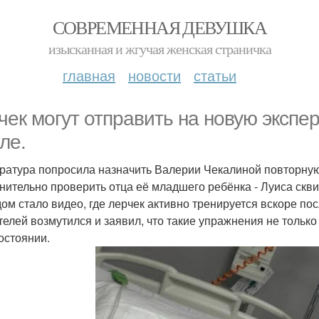
СОВРЕМЕННАЯ ДЕВУШКА
изысканная и жгучая женская страничка
главная
новости
статьи
чек могут отправить на новую экспе
ле.
ратура попросила назначить Валерии Чекалиной повторную 
нительно проверить отца её младшего ребёнка - Луиса скв
ом стало видео, где лерчек активно тренируется вскоре по
телей возмутился и заявил, что такие упражнения не тольк
состоянии.