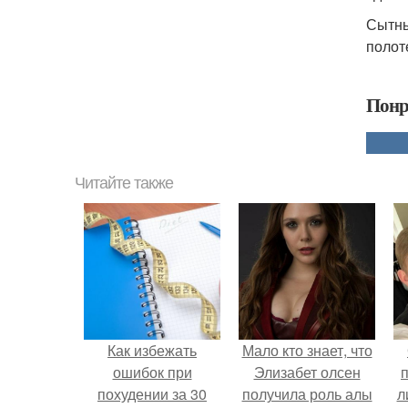
Сытны
полот
Понр
Читайте также
Как избежать
Мало кто знает, что
ошибок при
Элизабет олсен
похудении за 30
получила роль алы
л