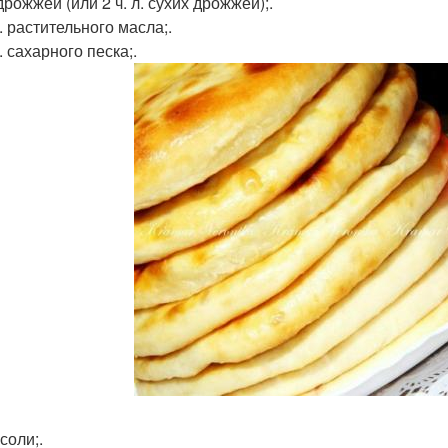
дрожжей (или 2 ч. л. сухих дрожжей);.
л. растительного масла;.
л. сахарного песка;.
 соли;.