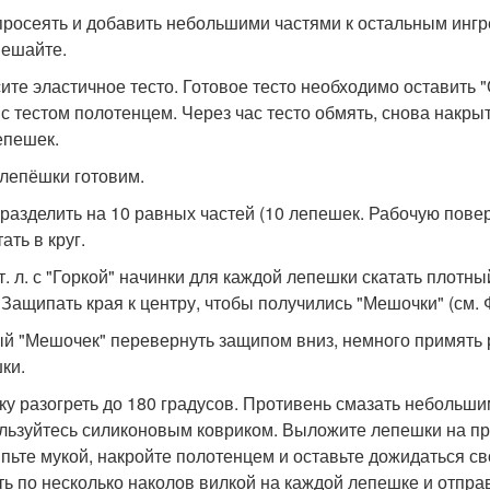
просеять и добавить небольшими частями к остальным ингр
ешайте.
ите эластичное тесто. Готовое тесто необходимо оставить "
 с тестом полотенцем. Через час тесто обмять, снова накрыт
епешек.
лепёшки готовим.
 разделить на 10 равных частей (10 лепешек. Рабочую пове
ать в круг.
ст. л. с "Горкой" начинки для каждой лепешки скатать плот
. Защипать края к центру, чтобы получились "Мешочки" (см. 
й "Мешочек" перевернуть защипом вниз, немного примять р
ки.
ку разогреть до 180 градусов. Противень смазать небольши
льзуйтесь силиконовым ковриком. Выложите лепешки на про
пьте мукой, накройте полотенцем и оставьте дожидаться с
ть по несколько наколов вилкой на каждой лепешке и отправ