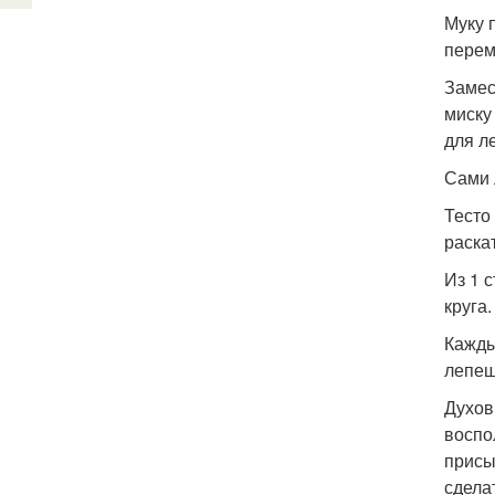
Муку 
перем
Замес
миску
для л
Сами 
Тесто
раскат
Из 1 
круга
Кажды
лепеш
Духов
воспо
присы
сдела