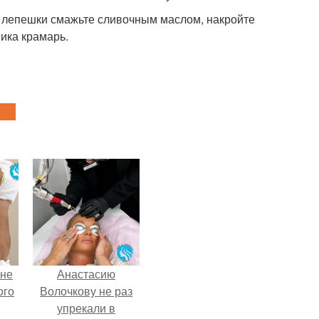
е лепешки смажьте сливочным маслом, накройте
ника крамарь.
 не
Анастасию
ого
Волочкову не раз
упрекали в