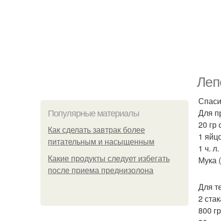
Леп
Спаси
Для п
Популярные материалы
20 гр
Как сделать завтрак более
1 яйц
питательным и насыщенным
1 ч. 
Какие продукты следует избегать
Мука 
после приема преднизолона
Для т
2 ста
800 гр