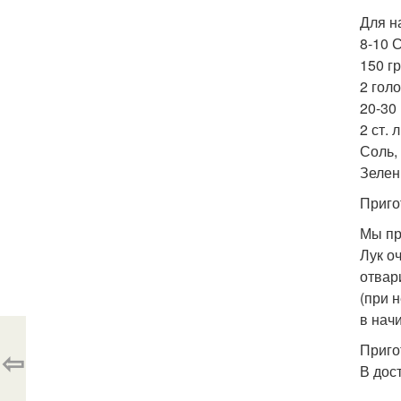
Для н
8-10 
150 гр
2 голо
20-30
2 ст. 
Соль, 
Зелен
Приго
Мы пр
Лук о
отвар
(при 
в нач
Приго
⇦
В дос