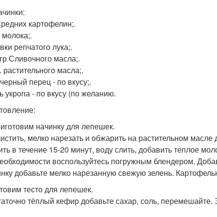
ачинки:
Средних картофелин;.
 молока;.
вки репчатого лука;.
 гр Сливочного масла;.
л. растительного масла;.
черный перец - по вкусу;.
ь укропа - по вкусу (по желанию.
товление:
иготовим начинку для лепешек.
чистить, мелко нарезать и обжарить на растительном масле д
ить в течение 15-20 минут, воду слить, добавить теплое мол
необходимости воспользуйтесь погружным блендером. Доба
инку добавьте мелко нарезанную свежую зелень. Картофель
товим тесто для лепешек.
таточно тёплый кефир добавьте сахар, соль, перемешайте.