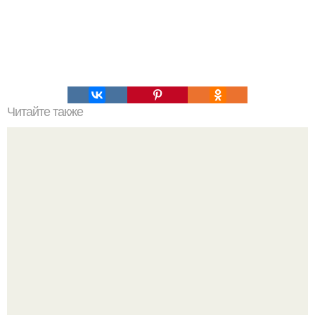
Читайте также
Пп печенье из овсяной муки. 5 рецептов полезного ПП-
печенья.