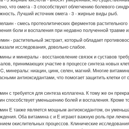
ено, что омега - 3 способствуют облегчению болевого синд
жность. Лучший источник омега - 3 - жирные виды рыб.
мелаин - смесь протеолитических ферментов растительного
нения боли и воспаления при недавно полученной травме и
кумин - растительный экстракт, который обладает противов
оказали исследования, довольно слабое.
амины и минералы - восстановление связок и суставов треб
алов, принимающих участие в процессе синтеза новых клето
, C, минералы: ниацин, цинк, селен, магний. Многие витами
асными антиоксидантами, что помогает защитить клетки от
амин с требуется для синтеза коллагена. К тому же он пре
ин способствует уменьшению болей и воспаления. Кроме то
амин Е также является мощным антиоксидантом, он уменьша
ждения. Оба витамина с и Е играют важную роль при лечени
нием окислительных процессов. Клинические исследования