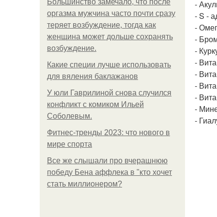
Большинство замечало, что после
- Аку
оргазма мужчина часто почти сразу
- S -
теряет возбуждение, тогда как
- Оме
женщина может дольше сохранять
- Бро
возбуждение.
- Курк
- Вит
Какие специи лучше использовать
- Вита
для вяления баклажанов
- Вит
У юли Гаврилиной снова случился
- Вит
конфликт с комиком Ильей
- Мин
Соболевым.
- Гиа
Фитнес-тренды 2023: что нового в
мире спорта
Все же слышали про вчерашнюю
победу Бена аффлека в "кто хочет
стать миллионером?