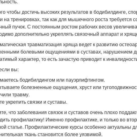
льность.
ого чтобы достичь высоких результатов в бодибилдинге, с
и на тренировках, так как для мышечного роста требуется 
ный пучок. С постоянным ростом рабочих весов увеличивае
одимо дополнительно укреплять связочный аппарат и хряще
матическая травматизация хряща ведет к развитию остеоар
енными болевыми ощущениями в суставах, нарушением дви
атимый характер, то есть зачастую приводит к инвалидност
если вы:
имаетесь бодибилдингом или пауэрлифтингом.
ытываете болезненные ощущения, хруст или тугоподвижность
учили травму.
те укрепить связки и суставы.
те, что заболевания связок и суставов очень плохо подда
дить профилактику! Именно профилактике, и только во вт
ной статье. Профилактические курсы особенно актуальны дл
нительная ткань становится более уязвимой.