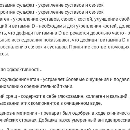
козамин сульфат - укрепление суставов и связок.
дроитин сульфат - укрепление суставов и связок.
лаген - укрепление суставов, связок, костей, улучшение свой
ьций и витамин D - необходимы для укрепления костей, до
ить, что дефицит витамина D встречается довольно часто - 
ьные исследования показывают, что дефицит витамина D пр
 воспалению связок и суставов. Принятие соответствующих
ссы.
яя эффективность.
илсульфонилметан - устраняет болевые ощущения и подавля
ановлению соединительной ткани.
лий хрящ - содержит в себе глюкозамин, коллаген и кальци
ьзовании этих компонентов в очищенном виде.
 аденозилметионин - препарат был одобрен в ходе клиничес
опейских странах. Добавка также умеренный антидепресси
га - 3 жирные кислоты - вносят умеренный, но существенны