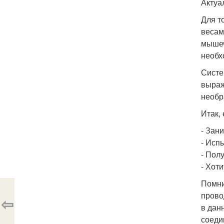
Актуа
Для т
весам
мышеч
необх
Систе
выраж
необр
Итак, 
- Зан
- Исп
- Пол
- Хоти
Помни
прово
⇦
в дан
соеди