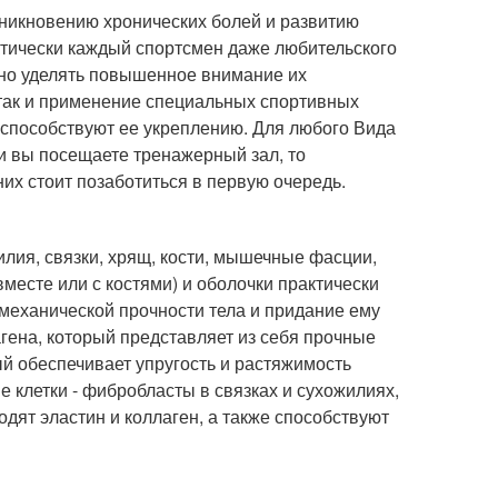
зникновению хронических болей и развитию
актически каждый спортсмен даже любительского
жно уделять повышенное внимание их
 так и применение специальных спортивных
 способствуют ее укреплению. Для любого Вида
и вы посещаете тренажерный зал, то
них стоит позаботиться в первую очередь.
лия, связки, хрящ, кости, мышечные фасции,
сте или с костями) и оболочки практически
 механической прочности тела и придание ему
гена, который представляет из себя прочные
ый обеспечивает упругость и растяжимость
е клетки - фибробласты в связках и сухожилиях,
водят эластин и коллаген, а также способствуют