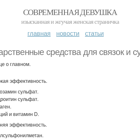
СОВРЕМЕННАЯ ДЕВУШКА
изысканная и жгучая женская страничка
главная
новости
статьи
арственные средства для связок и с
це о главном.
окая эффективность.
козамин сульфат.
дроитин сульфат.
аген.
ьций и витамин D.
дняя эффективность.
илсульфонилметан.