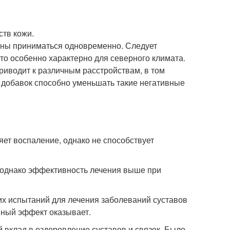
ств кожи.
лжны приниматься одновременно. Следует
это особенно характерно для северного климата.
иводит к различным расстройствам, в том
 добавок способно уменьшать такие негативные
ет воспаление, однако не способствует
й, однако эффективность лечения выше при
ких испытаний для лечения заболеваний суставов
вный эффект оказывает.
й вклад в оздоровление суставов и связок. Было