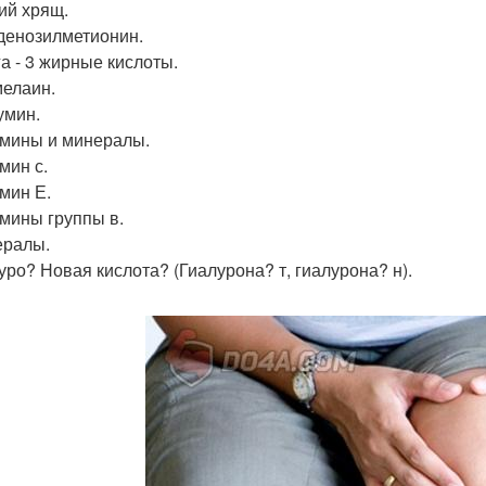
лий хрящ.
 аденозилметионин.
га - 3 жирные кислоты.
мелаин.
умин.
амины и минералы.
мин с.
амин Е.
амины группы в.
ералы.
луро? Новая кислота? (Гиалурона? т, гиалурона? н).