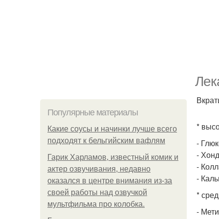
Лек
Вкрат
Популярные материалы
* выс
Какие соусы и начинки лучше всего
подходят к бельгийским вафлям
- Глю
- Хон
Гарик Харламов, известный комик и
- Колл
актер озвучивания, недавно
- Кал
оказался в центре внимания из-за
своей работы над озвучкой
* сре
мультфильма про колобка.
- Мет