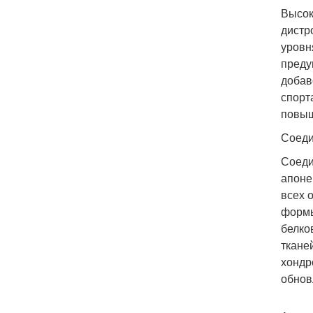
Высок
дистр
уровн
преду
добав
спорт
повыш
Соеди
Соеди
апоне
всех 
формы
белко
ткане
хондр
обнов