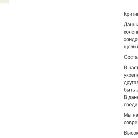
Крити
Данны
колен
хондр
щели 
Соста
В нас
укреп
друга
быть 
В дан
соеди
Мы на
совре
Высок