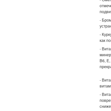
отмеч
подви
- Бро
устра
- Кур
как п
- Вит
минер
B6, E
прекр
- Вит
витам
- Вит
повре
сниже