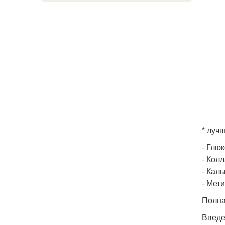
* луч
- Глю
- Колл
- Кал
- Мет
Полна
Введе