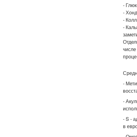
- Глю
- Хон
- Кол
- Кал
замет
Отдел
числе
проце
Средн
- Мет
восст
- Аку
испол
- S -
в евр
- Оме