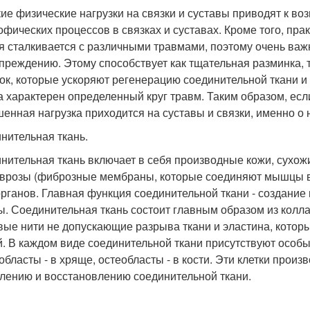
ие физические нагрузки на связки и суставы приводят к во
офических процессов в связках и суставах. Кроме того, пр
я сталкивается с различными травмами, поэтому очень ва
преждению. Этому способствует как тщательная разминка,
ок, которые ускоряют регенерацию соединительной ткани и
а характерен определенный круг травм. Таким образом, есл
енная нагрузка приходится на суставы и связки, именно о 
нительная ткань.
нительная ткань включает в себя производные кожи, сухожи
врозы (фиброзные мембраны, которые соединяют мышцы вме
органов. Главная функция соединительной ткани - создание
. Соединительная ткань состоит главным образом из колла
вые нити не допускающие разрыва ткани и эластина, котор
й. В каждом виде соединительной ткани присутствуют особы
областы - в хряще, остеобласты - в кости. Эти клетки произ
лению и восстановлению соединительной ткани.