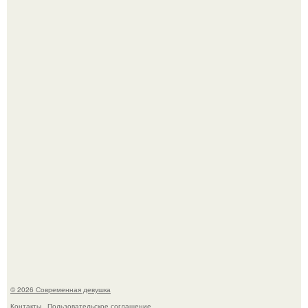
Платье, которое до сих пор вызывает споры спустя годы.
Кристина асмус опубликовала пляжные фото с 12-
летней дочерью от Гарика Харламова.
© 2026 Современная девушка
Контакты
Пользовательское соглашение