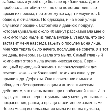
забивались и угрей еще больше прибавилось. Даже
пробовала антибиотики - но они помогают лишь во
время их приема, при этом жутко садят иммунитет. В
общем, я отчаялась. Но однажды, и на моей улице
случился праздник. Встретила я давнюю подругу,
которая буквально около 40 минут рассказывала мне о
каком-то чудо мыле из пепла вулкана, уверяла, что оно
заставит меня навсегда забыть о проблемах на лице.
Мне уже терять было нечего, послушав её совета, я в тот
же день, вечером, заказала это мыло. Самый главный
компонент этого мыла вулканическая сера. Сера -
мощный природный элемент, использующийся для
лечения кожных заболеваний, таких как акне, угри,
прыщи и др. Дефекты. Она в сочетании с мылом
обладает обеззараживающим и антисептическим
действием, что очень важно при проблемной коже. И, о
чудо, уже после первого умывания у меня уменьшились
покраснения, ранки, а прыщи стали менее заметными.
Через месяц использования мыла из пепла вулкана,