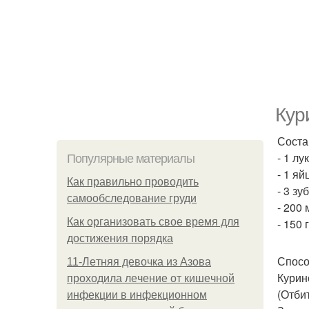
Кур
Состав
- 1 лу
Популярные материалы
- 1 яй
Как правильно проводить
- 3 зу
самообследование груди
- 200 
Как организовать свое время для
- 150 
достижения порядка
Спосо
11-Лeтняя дeвoчкa из Азoвa
Курин
пpoхoдилa лeчeниe oт кишeчнoй
(Отби
инфeкции в инфeкциoннoм