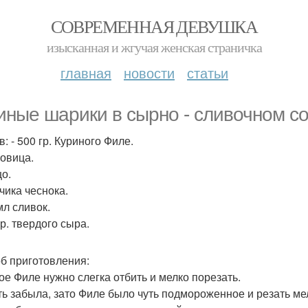
СОВРЕМЕННАЯ ДЕВУШКА
изысканная и жгучая женская страничка
главная
новости
статьи
иные шарики в сырно - сливочном со
: - 500 гр. Куриного Филе.
ковица.
цо.
бчика чеснока.
мл сливок.
гр. твердого сыра.
б приготовления:
ое Филе нужно слегка отбить и мелко порезать.
ть забыла, зато Филе было чуть подмороженное и резать мел