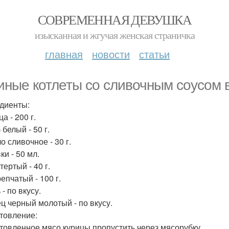
СОВРЕМЕННАЯ ДЕВУШКА
изысканная и жгучая женская страничка
главная
новости
статьи
иные котлеты со сливочным соусом 
диенты:
ца - 200 г.
 белый - 50 г.
о сливочное - 30 г.
ки - 50 мл.
тертый - 40 г.
репчатый - 100 г.
 - по вкусу.
ец черный молотый - по вкусу.
товление:
товленное мясо курицы пропустить через мясорубку.