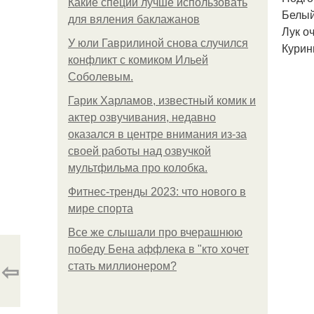
Какие специи лучше использовать
Белый
для вяления баклажанов
Лук оч
У юли Гаврилиной снова случился
Курин
конфликт с комиком Ильей
Соболевым.
Гарик Харламов, известный комик и
актер озвучивания, недавно
оказался в центре внимания из-за
своей работы над озвучкой
мультфильма про колобка.
Фитнес-тренды 2023: что нового в
мире спорта
Все же слышали про вчерашнюю
победу Бена аффлека в "кто хочет
⇦
стать миллионером?