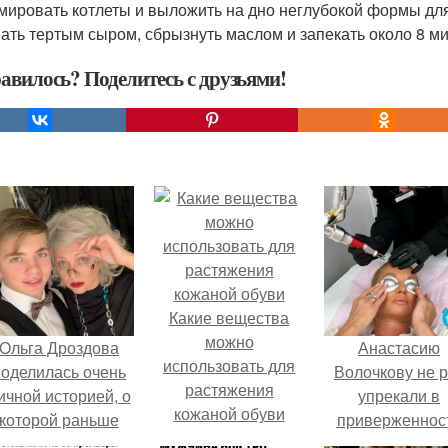
ировать котлеты и выложить на дно неглубокой формы для
ать тертым сыром, сбрызнуть маслом и запекать около 8 ми
авилось? Поделитесь с друзьями!
Какие вещества
можно
Ольга Дроздова
Анастасию
использовать для
поделилась очень
Волочкову не р
растяжения
ичной историей, о
упрекали в
кожаной обуви
которой раньше
приверженнос
очти не говорила.
устаревшим бью