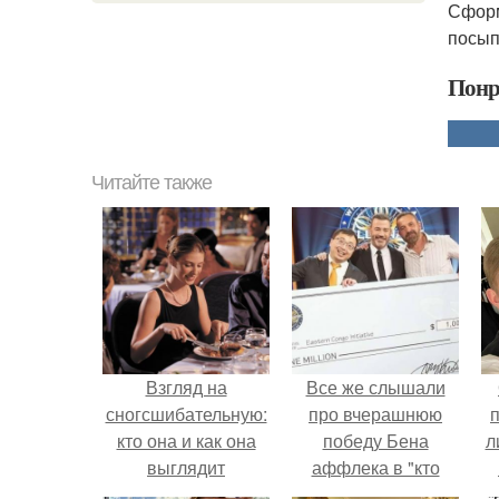
Сформ
посып
Понр
Читайте также
Взгляд на
Все же слышали
сногсшибательную:
про вчерашнюю
кто она и как она
победу Бена
л
выглядит
аффлека в "кто
хочет стать
п