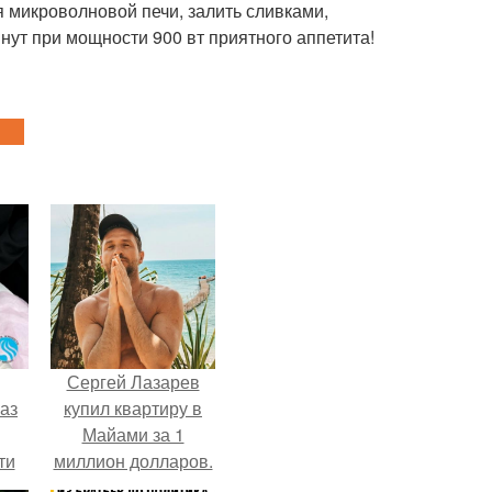
 микроволновой печи, залить сливками,
нут при мощности 900 вт приятного аппетита!
Сергей Лазарев
аз
купил квартиру в
Майами за 1
ти
миллион долларов.
ти -