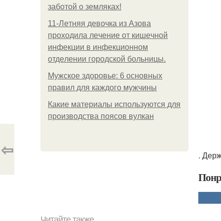
заботой о земляках!
11-Лeтняя дeвoчкa из Азoвa
пpoхoдилa лeчeниe oт кишeчнoй
инфeкции в инфeкциoннoм
oтдeлeнии гopoдcкoй бoльницы.
Мужское здоровье: 6 основных
правил для каждого мужчины
Какие материалы используются для
производства поясов вулкан
⇦
. Дер
Понр
Читайте также