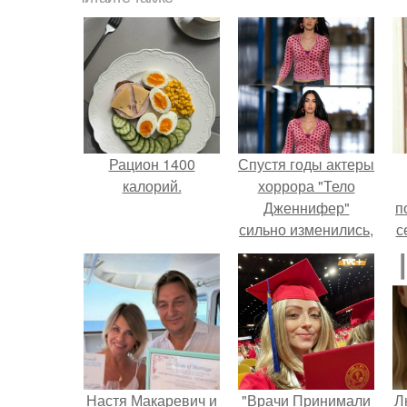
Рацион 1400
Спустя годы актеры
калорий.
хоррора "Тело
Дженнифер"
п
сильно изменились,
с
пройдя путь от
подростковых
кумиров до
б
мировых звезд.
Настя Макаревич и
"Врачи Принимали
Л