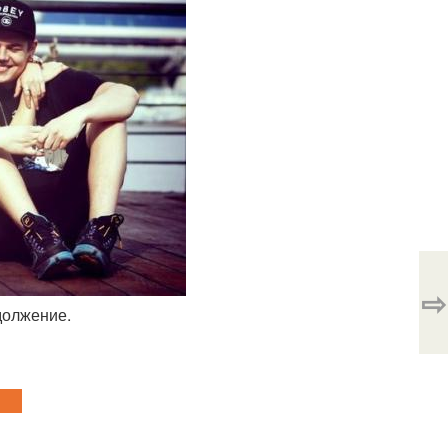
⇨
должение.