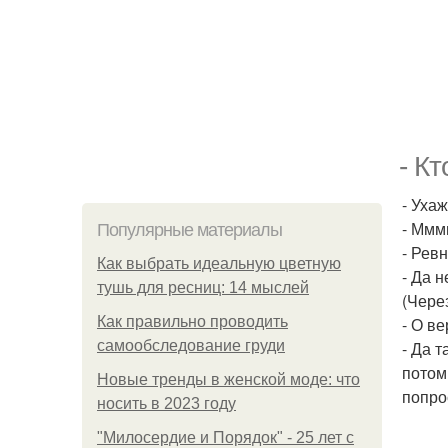
- К
- Ухаж
- Ммм
Популярные материалы
- Рев
Как выбрать идеальную цветную
- Да н
тушь для ресниц: 14 мыслей
(Через
Как правильно проводить
- О в
самообследование груди
- Да 
потом
Новые тренды в женской моде: что
попро
носить в 2023 году
"Милосердие и Порядок" - 25 лет с