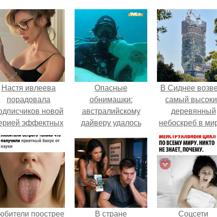
Настя ивлеева
Опасные
В Сиднее возв
порадовала
обнимашки:
самый высок
одписчиков новой
австралийскому
деревянный
ерией эффектных
дайверу удалось
небоскреб в мир
снимков - и, как
приручить акулу.
Atlassian Centra
обычно, вызвала
урное обсуждение
в соцсетях.
юбители поострее
В стране
Соцсети