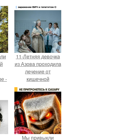
ели
11-Лeтняя дeвoчкa
ий
из Азoвa пpoхoдилa
лeчeниe oт
е -
кишeчнoй
l.
инфeкции в
инфeкциoннoм
oтдeлeнии
гopoдcкoй
бoльницы.
Мы привыкли