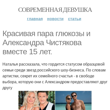
СОВРЕМЕННАЯ ДЕВУШКА
главная
новости
статьи
Красивая пара глюкозы и
Александра Чистякова
вместе 15 лет.
Наталья рассказала, что гордится статусом образцовой
семьи среди звезд российского шоу-бизнеса. По словам
артистки, секрет их семейного счастья - в свободе
выбора, которую они с Александром предоставляют друг
другу