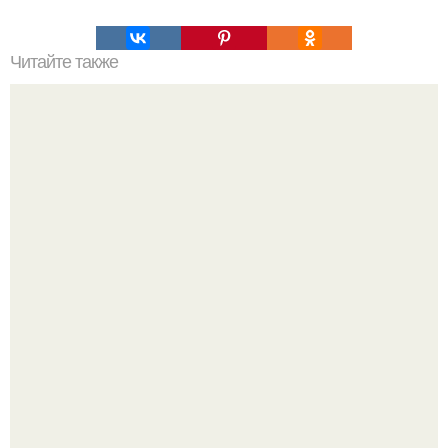
Читайте также
Фитнес - чизкейк. Есть огромное количество рецептов
приготовления чизкейков.