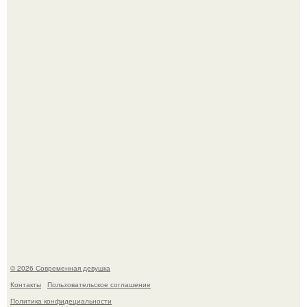
Итальяно веро: Орнелла мути упаковала чемоданы и
готовится обзавестись красным паспортом.
Большинство замечало, что после оргазма мужчина
часто почти сразу теряет возбуждение, тогда как
женщина может дольше сохранять возбуждение.
© 2026 Современная девушка
Контакты
Пользовательское соглашение
Политика конфидециальности