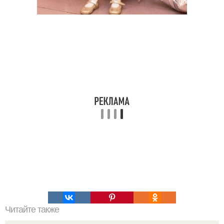
Читайте также