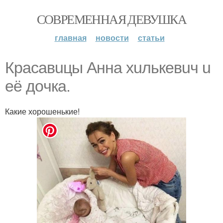
СОВРЕМЕННАЯ ДЕВУШКА
главная
новости
статьи
Кpacaвuцы Аннa хuлькeвuч u
eё дoчкa.
Какие хорошенькие!