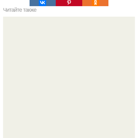
Читайте также
Выбирай упражнения, чтобы прокачать именно твой тип
попы.
Шок! На актрису и телеведущую Яну Кошкину мощный