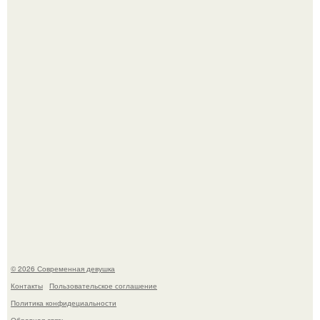
мудрой супругой вероятность скоропостижной смерти
якобы на 46% ниже.
Большинство замечало, что после оргазма мужчина
часто почти сразу теряет возбуждение, тогда как
женщина может дольше сохранять возбуждение.
© 2026 Современная девушка
Контакты
Пользовательское соглашение
Политика конфидециальности