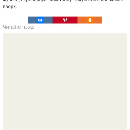
вверх.
Читайте также
Таблица БЖУ (белки - жиры - углеводы) продуктов в
алфавитном порядке.