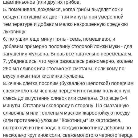
шампиньонов (или других грибов.
5. помешивая, дождемся, когда грибы выделят сок и
осядут, потушим их две - три минуты при умеренной
температуре и добавим мелко накрошенную среднюю
луковищу.
6. потушим еще минут пять - семь, помешивая, и
добавим примерно половину столовой ложки муки - для
загущения жульена. Вновь все тщательно перемешаем.
7. убедившись, что мука разошлась равномерно, вольем
250 мл сливок или столько же сметаны, если кому по
вкусу пикантная кислинка жульена.
8. очень слегка посолим (буквально щепоткой) поперчим
свежемолотым черным перцем и потушим полученную
смесь до загустения сливок или сметаны. Это еще 3-4
минуты. Отставим сковороду в сторону. На смазанную
сливочным или топленым маслом жаростойкую посуду
(или противень) уложим "Кокотницы" из картофеля,
вытряхнув из них воду, в каждую кокотницу добавим по
несколько крупинок соли, свежемолотого черного перца