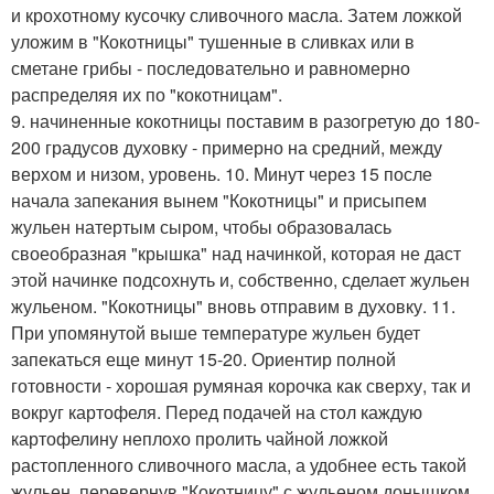
и крохотному кусочку сливочного масла. Затем ложкой
уложим в "Кокотницы" тушенные в сливках или в
сметане грибы - последовательно и равномерно
распределяя их по "кокотницам".
9. начиненные кокотницы поставим в разогретую до 180-
200 градусов духовку - примерно на средний, между
верхом и низом, уровень. 10. Минут через 15 после
начала запекания вынем "Кокотницы" и присыпем
жульен натертым сыром, чтобы образовалась
своеобразная "крышка" над начинкой, которая не даст
этой начинке подсохнуть и, собственно, сделает жульен
жульеном. "Кокотницы" вновь отправим в духовку. 11.
При упомянутой выше температуре жульен будет
запекаться еще минут 15-20. Ориентир полной
готовности - хорошая румяная корочка как сверху, так и
вокруг картофеля. Перед подачей на стол каждую
картофелину неплохо пролить чайной ложкой
растопленного сливочного масла, а удобнее есть такой
жульен, перевернув "Кокотницу" с жульеном донышком