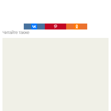
Читайте также
Бефстроганов. Тебе понадобится: