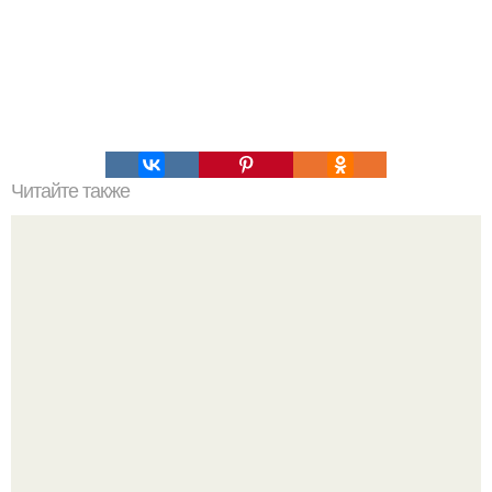
Читайте также
Пампушки к борщу за 20 минут.