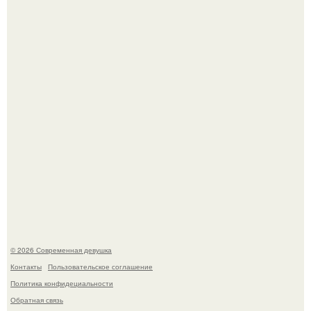
стала сенатором в Колумбии.
Спустя годы актеры хоррора "Тело Дженнифер" сильно
изменились, пройдя путь от подростковых кумиров до
мировых звезд.
© 2026 Современная девушка
Контакты
Пользовательское соглашение
Политика конфидециальности
Обратная связь