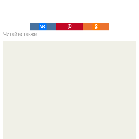
Читайте также
Обалденный способ ухода за пяточками!