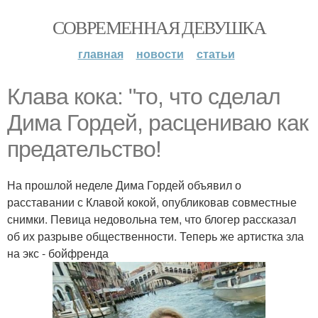
СОВРЕМЕННАЯ ДЕВУШКА
главная
новости
статьи
Клава кока: "то, что сделал
Дима Гордей, расцениваю как
предательство!
На прошлой неделе Дима Гордей объявил о
расставании с Клавой кокой, опубликовав совместные
снимки. Певица недовольна тем, что блогер рассказал
об их разрыве общественности. Теперь же артистка зла
на экс - бойфренда