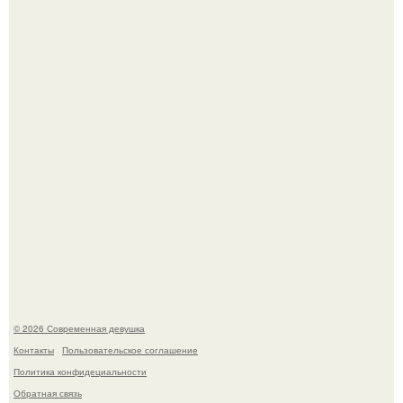
Итальяно веро: Орнелла мути упаковала чемоданы и
готовится обзавестись красным паспортом.
Лишь в том случае, если есть в истории моды идеал, то
это Синди Кроуфорд.
© 2026 Современная девушка
Контакты
Пользовательское соглашение
Политика конфидециальности
Обратная связь