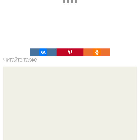
Читайте также
Рианна на фоне слухов о возможной четвёртой
беременности прилетела в Индию на вечеринку в честь
своего бренда Fenty Beauty.