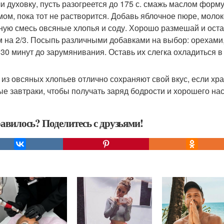
и духовку, пусть разогреется до 175 с. смажь маслом форму
мом, пока тот не растворится. Добавь яблочное пюре, молоко
ную смесь овсяные хлопья и соду. Хорошо размешай и ост
м на 2/3. Посыпь различными добавками на выбор: орехами
 30 минут до зарумянивания. Оставь их слегка охладиться 
 из овсяных хлопьев отлично сохраняют свой вкус, если хра
ые завтраки, чтобы получать заряд бодрости и хорошего нас
авилось? Поделитесь с друзьями!