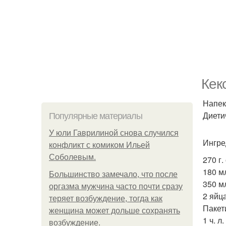
Кек
Напек
Диети
Популярные материалы
У юли Гаврилиной снова случился
Ингре
конфликт с комиком Ильей
Соболевым.
270 г
180 м
Большинство замечало, что после
350 м
оргазма мужчина часто почти сразу
2 яйца
теряет возбуждение, тогда как
Пакет
женщина может дольше сохранять
1 ч. л
возбуждение.