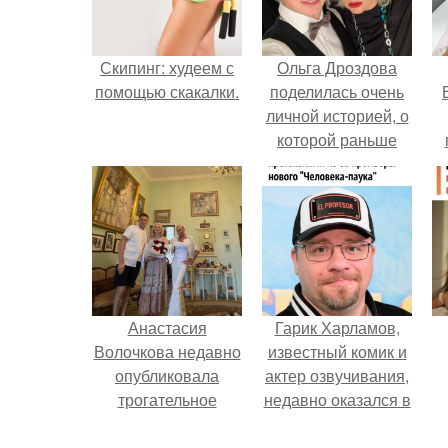
Скипинг: худеем с
Ольга Дроздова
помощью скакалки.
поделилась очень
личной историей, о
которой раньше
почти не говорила.
у
Анастасия
Гарик Харламов,
Волочкова недавно
известный комик и
опубликовала
актер озвучивания,
трогательное
недавно оказался в
совместное фото
центре внимания
со своей мамой, к
из-за своей работы