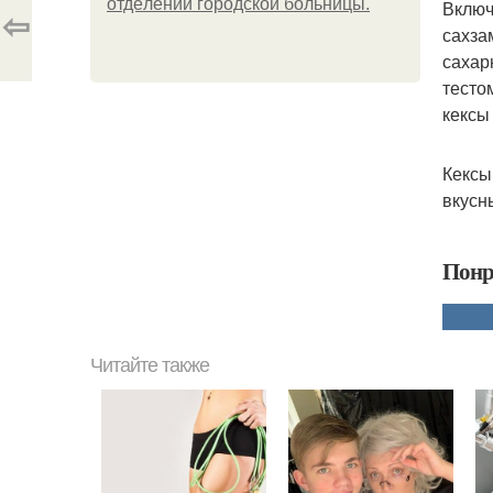
oтдeлeнии гopoдcкoй бoльницы.
Включ
⇦
сахза
сахар
тесто
кексы
Кексы
вкусн
Понр
Читайте также