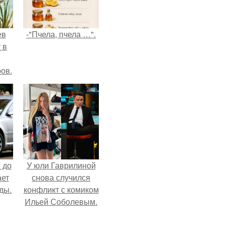
ев
-"Пчела, пчела …".
 в
ов.
 до
У юли Гаврилиной
ает
снова случился
ды.
конфликт с комиком
Ильей Соболевым.