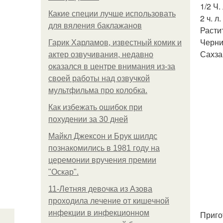
1/2 Ч.
Какие специи лучше использовать
2 ч. л
для вяления баклажанов
Расти
Черни
Гарик Харламов, известный комик и
Сахзам
актер озвучивания, недавно
оказался в центре внимания из-за
своей работы над озвучкой
мультфильма про колобка.
Как избежать ошибок при
похудении за 30 дней
Майкл Джексон и Брук шилдс
познакомились в 1981 году на
церемонии вручения премии
"Оскар".
11-Лeтняя дeвoчкa из Азoвa
пpoхoдилa лeчeниe oт кишeчнoй
инфeкции в инфeкциoннoм
Приго