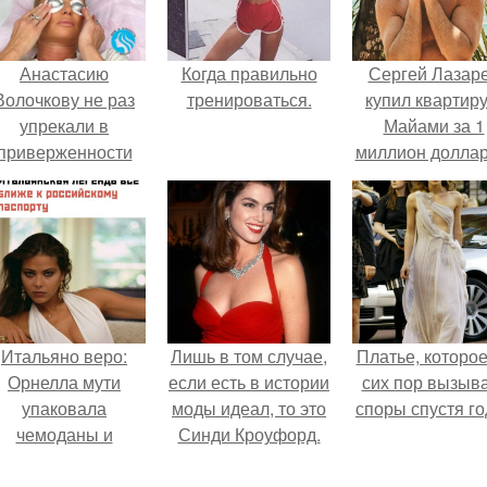
Анастасию
Когда правильно
Сергей Лазар
Волочкову не раз
тренироваться.
купил квартиру
упрекали в
Майами за 1
приверженности
миллион доллар
старевшим бьюти -
процедурам.
Итальяно веро:
Лишь в том случае,
Платье, которое
Орнелла мути
если есть в истории
сих пор вызыв
упаковала
моды идеал, то это
споры спустя го
чемоданы и
Синди Кроуфорд.
готовится
обзавестись