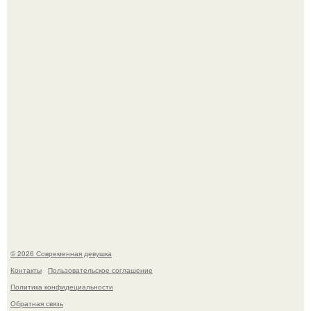
Итальяно веро: Орнелла мути упаковала чемоданы и
готовится обзавестись красным паспортом.
Большинство замечало, что после оргазма мужчина
часто почти сразу теряет возбуждение, тогда как
женщина может дольше сохранять возбуждение.
© 2026 Современная девушка
Контакты
Пользовательское соглашение
Политика конфидециальности
Обратная связь