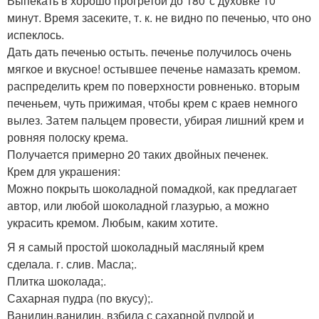
Выпекать в хорошо прогретой до 180*с духовке 10
минут. Время засеките, т. к. не видно по печенью, что оно
испеклось.
Дать дать печенью остыть. печенье получилось очень
мягкое и вкусное! остывшее печенье намазать кремом.
распределить крем по поверхности ровненько. вторым
печеньем, чуть прижимая, чтобы крем с краев немного
вылез. Затем пальцем провести, убирая лишний крем и
ровняя полоску крема.
Получается примерно 20 таких двойных печенек.
Крем для украшения:
Можно покрыть шоколадной помадкой, как предлагает
автор, или любой шоколадной глазурью, а можно
украсить кремом. Любым, каким хотите.
Я я самый простой шоколадный масляный крем
сделала. г. слив. Масла;.
Плитка шоколада;.
Сахарная пудра (по вкусу);.
Ванилин.ванилин. взбила с сахарной пудрой и