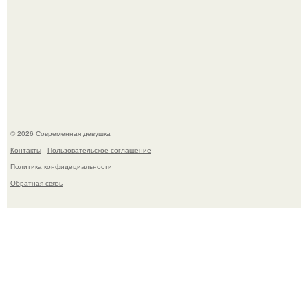
Кристина асмус опубликовала пляжные фото с 12-
летней дочерью от Гарика Харламова.
© 2026 Современная девушка
Контакты
Пользовательское соглашение
Политика конфидециальности
Обратная связь