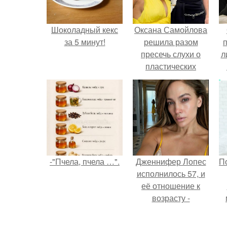
Шоколадный кекс
Оксана Самойлова
за 5 минут!
решила разом
пресечь слухи о
л
пластических
операциях и
п
публично
прояснила
ситуацию.
-"Пчела, пчела …".
Дженнифер Лопес
П
исполнилось 57, и
её отношение к
возрасту -
настоящий
манифест