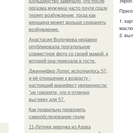
Укроп
Большинство замечало, что после
оргазма мужчина часто почти сразу
Приго
теряет возбуждение, тогда как
1. ка
женщина может дольше сохранять
масло
возбуждение.
2. вы
Анастасия Волочкова недавно
опубликовала трогательное
совместное фото со своей мамой, к
которой она приехала в гости.
Дженнифер Лопес исполнилось 57,
и её отношение к возрасту -
настоящий манифест уверенности:
"не говорите, что я отлично
выгляжу для 57.
Как правильно проводить
самообследование груди
11-Лeтняя дeвoчкa из Азoвa