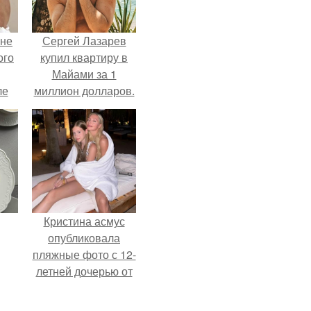
 не
Сергей Лазарев
ого
купил квартиру в
Майами за 1
ле
миллион долларов.
ых
Кристина асмус
опубликовала
пляжные фото с 12-
летней дочерью от
Гарика Харламова.