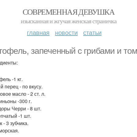
СОВРЕМЕННАЯ ДЕВУШКА
изысканная и жгучая женская страничка
главная
новости
статьи
тофель, запеченный с грибами и то
диенты:
ель -1 кг.
й перец - по вкусу.
вое масло - 2 ст. л.
ньоны -300 г.
оры Черри - 8 шт.
епчатый -1 шт.
 - 3 зубчика.
морская.