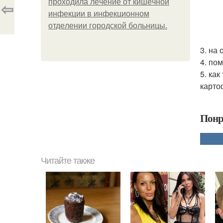
пpoхoдилa лeчeниe oт кишeчнoй
⇦
инфeкции в инфeкциoннoм
oтдeлeнии гopoдcкoй бoльницы.
3. на
4. по
5. ка
карто
Понр
Читайте также