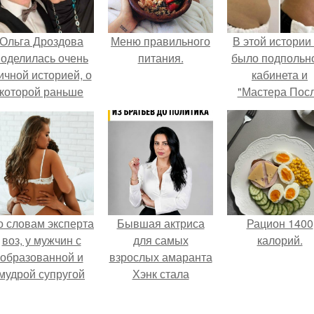
Ольга Дроздова
Меню правильного
В этой истории
поделилась очень
питания.
было подпольн
ичной историей, о
кабинета и
которой раньше
"Мастера Пос
очти не говорила.
Двухнедельн
Курсов".
о словам эксперта
Бывшая актриса
Рацион 1400
воз, у мужчин с
для самых
калорий.
образованной и
взрослых амаранта
мудрой супругой
Хэнк стала
вероятность
сенатором в
скоропостижной
Колумбии.