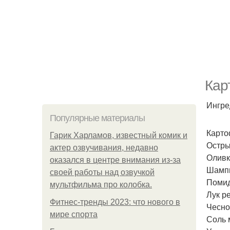
Кар
Ингре
Популярные материалы
Картоф
Гарик Харламов, известный комик и
Остры
актер озвучивания, недавно
Оливко
оказался в центре внимания из-за
Шампи
своей работы над озвучкой
Помид
мультфильма про колобка.
Лук р
Фитнес-тренды 2023: что нового в
Чеснок
мире спорта
Соль 