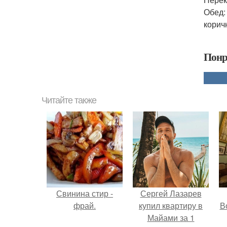
Обед:
корич
Понр
Читайте также
Свинина стир -
Сергей Лазарев
фрай.
купил квартиру в
В
Майами за 1