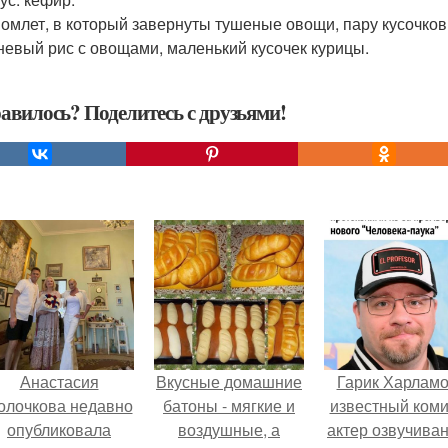
 омлет, в который завернуты тушеные овощи, пару кусочков
невый рис с овощами, маленький кусочек курицы.
авилось? Поделитесь с друзьями!
Анастасия
Вкусные домашние
Гарик Харламо
олочкова недавно
батоны - мягкие и
известный коми
опубликовала
воздушные, а
актер озвучиван