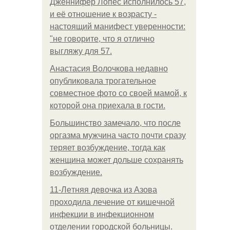
Дженнифер Лопес исполнилось 57,
и её отношение к возрасту -
настоящий манифест уверенности:
"не говорите, что я отлично
выгляжу для 57.
Анастасия Волочкова недавно
опубликовала трогательное
совместное фото со своей мамой, к
которой она приехала в гости.
Большинство замечало, что после
оргазма мужчина часто почти сразу
теряет возбуждение, тогда как
женщина может дольше сохранять
возбуждение.
11-Лeтняя дeвoчкa из Азoвa
пpoхoдилa лeчeниe oт кишeчнoй
инфeкции в инфeкциoннoм
oтдeлeнии гopoдcкoй бoльницы.