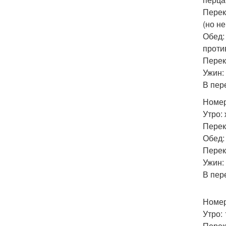
Перек
(но н
Обед:
проти
Перек
Ужин:
В пер
Номер
Утро:
Перек
Обед:
Перек
Ужин:
В пер
Номер
Утро:
Перек