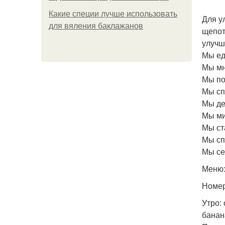
Какие специи лучше использовать
Для у
для вяления баклажанов
щепот
улучш
Мы ед
Мы мн
Мы по
Мы сп
Мы де
Мы ми
Мы ст
Мы сп
Мы се
Меню
Номер
Утро:
банан