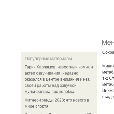
Мен
Сохра
Популярные материалы
Миним
Гарик Харламов, известный комик и
метаб
актер озвучивания, недавно
1-2 С
оказался в центре внимания из-за
метаб
своей работы над озвучкой
Внима
мультфильма про колобка.
съеде
Фитнес-тренды 2023: что нового в
мире спорта