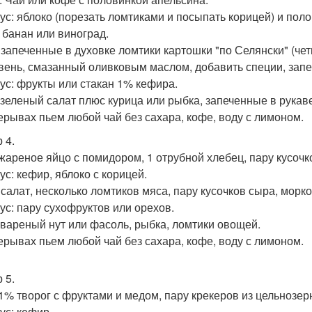
ус: яблоко (порезать ломтиками и посыпать корицей) и пол
е банан или виноград.
 запеченные в духовке ломтики картошки "по Селянски" (че
вень, смазанный оливковым маслом, добавить специи, запека
ус: фрукты или стакан 1% кефира.
 зеленый салат плюс курица или рыбка, запеченные в рукав
ерывах пьем любой чай без сахара, кофе, воду с лимоном.
 4.
 жареное яйцо с помидором, 1 отрубной хлебец, пару кусочк
ус: кефир, яблоко с корицей.
 салат, несколько ломтиков мяса, пару кусочков сыра, морко
ус: пару сухофруктов или орехов.
 вареный нут или фасоль, рыбка, ломтики овощей.
ерывах пьем любой чай без сахара, кофе, воду с лимоном.
 5.
 1% творог с фруктами и медом, пару крекеров из цельнозер
ус: кефир.