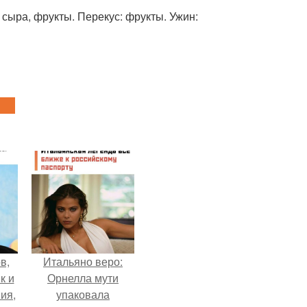
 сыра, фрукты. Перекус: фрукты. Ужин:
в,
Итальяно веро:
к и
Орнелла мути
ия,
упаковала