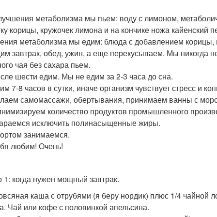
лучшения метаболизма мы пьем: воду с лимоном, метаболич
ку корицы, кружочек лимона и на кончике ножа кайенский п
ения метаболизма мы едим: блюда с добавлением корицы, 
им завтрак, обед, ужин, а еще перекусываем. Мы никогда н
ого чая без сахара пьем.
сле шести едим. Мы не едим за 2-3 часа до сна.
им 7-8 часов в сутки, иначе организм чувствует стресс и ко
лаем самомассажи, обертывания, принимаем ванны с морс
нимизируем количество продуктов промышленного производст
араемся исключить полинасыщенные жиры.
ортом занимаемся.
бя любим! Очень!
:
 1: когда нужен мощный завтрак.
 овсяная каша с отрубями (я беру нордик) плюс 1/4 чайной л
а. Чай или кофе с половинкой апельсина.