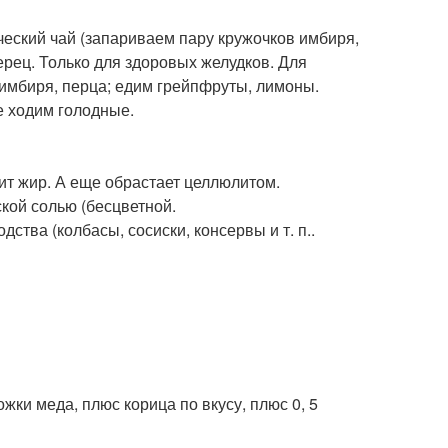
еский чай (запариваем пару кружочков имбиря,
ерец. Только для здоровых желудков. Для
имбиря, перца; едим грейпфруты, лимоны.
е ходим голодные.
пит жир. А еще обрастает целлюлитом.
кой солью (бесцветной.
ва (колбасы, сосиски, консервы и т. п..
ожки меда, плюс корица по вкусу, плюс 0, 5