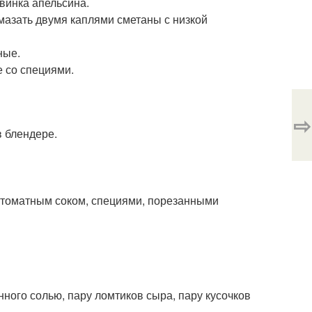
овинка апельсина.
Смазать двумя каплями сметаны с низкой
ные.
е со специями.
⇨
в блендере.
 томатным соком, специями, порезанными
нного солью, пару ломтиков сыра, пару кусочков