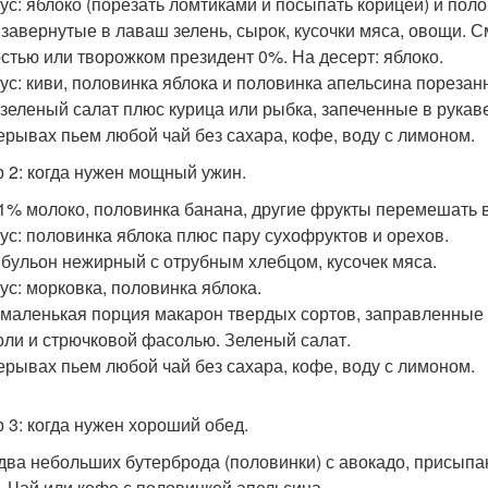
ус: яблоко (порезать ломтиками и посыпать корицей) и пол
 завернутые в лаваш зелень, сырок, кусочки мяса, овощи. 
стью или творожком президент 0%. На десерт: яблоко.
ус: киви, половинка яблока и половинка апельсина порезан
 зеленый салат плюс курица или рыбка, запеченные в рукав
ерывах пьем любой чай без сахара, кофе, воду с лимоном.
 2: когда нужен мощный ужин.
 1% молоко, половинка банана, другие фрукты перемешать 
ус: половинка яблока плюс пару сухофруктов и орехов.
 бульон нежирный с отрубным хлебцом, кусочек мяса.
ус: морковка, половинка яблока.
 маленькая порция макарон твердых сортов, заправленные
оли и стрючковой фасолью. Зеленый салат.
ерывах пьем любой чай без сахара, кофе, воду с лимоном.
 3: когда нужен хороший обед.
 два небольших бутерброда (половинки) с авокадо, присыпа
. Чай или кофе с половинкой апельсина.