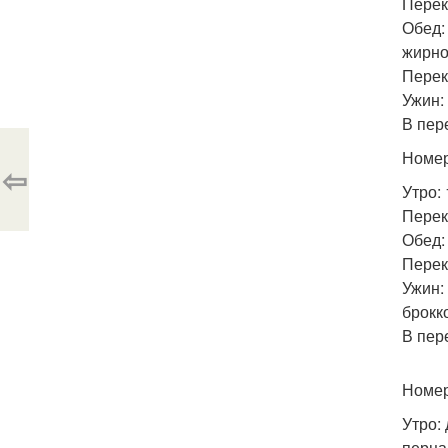
Перек
Обед:
жирно
Перек
Ужин:
В пер
Номер
⇦
Утро:
Перек
Обед:
Перек
Ужин:
брокк
В пер
Номер
Утро:
перца