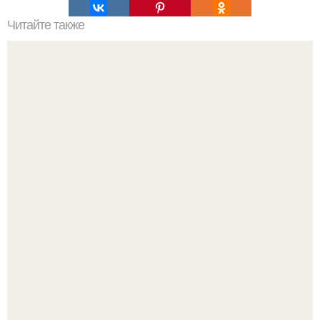
Читайте также
Как улучшить осанку.
Мало кто знает, что Элизабет олсен получила роль алы
Ванды максимофф не сразу.