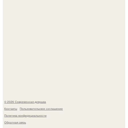
Рацион 1400 калорий.
Кристина асмус опубликовала пляжные фото с 12-
летней дочерью от Гарика Харламова.
© 2026 Современная девушка
Контакты
Пользовательское соглашение
Политика конфидециальности
Обратная связь