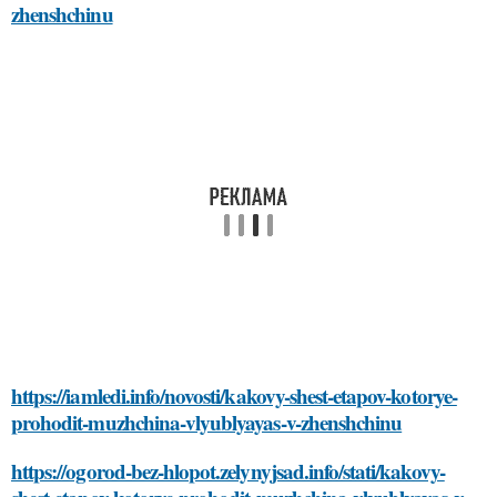
zhenshchinu
https://iamledi.info/novosti/kakovy-shest-etapov-kotorye-
prohodit-muzhchina-vlyublyayas-v-zhenshchinu
https://ogorod-bez-hlopot.zelynyjsad.info/stati/kakovy-