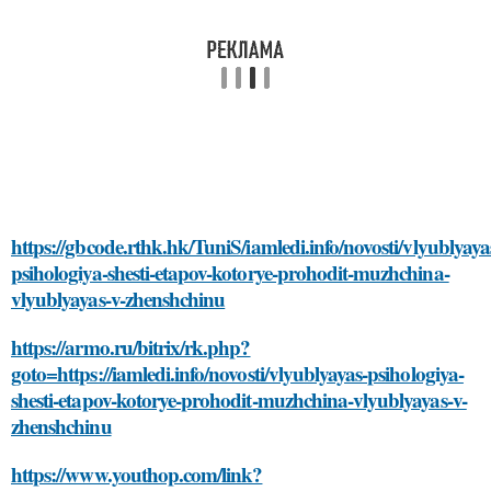
https://gbcode.rthk.hk/TuniS/iamledi.info/novosti/vlyublyaya
psihologiya-shesti-etapov-kotorye-prohodit-muzhchina-
vlyublyayas-v-zhenshchinu
https://armo.ru/bitrix/rk.php?
goto=https://iamledi.info/novosti/vlyublyayas-psihologiya-
shesti-etapov-kotorye-prohodit-muzhchina-vlyublyayas-v-
zhenshchinu
https://www.youthop.com/link?