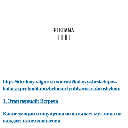
https://idealnaya-figura.ru/novosti/kakovy-shest-etapov-
kotorye-prohodit-muzhchina-vlyublyayas-v-zhenshchinu
1. Этап первый: Встреча
Какие эмоции и ощущения испытывает мужчина на
каждом этапе влюбления