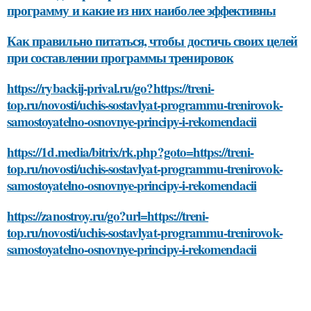
программу и какие из них наиболее эффективны
Как правильно питаться, чтобы достичь своих целей
при составлении программы тренировок
https://rybackij-prival.ru/go?https://treni-
top.ru/novosti/uchis-sostavlyat-programmu-trenirovok-
samostoyatelno-osnovnye-principy-i-rekomendacii
https://1d.media/bitrix/rk.php?goto=https://treni-
top.ru/novosti/uchis-sostavlyat-programmu-trenirovok-
samostoyatelno-osnovnye-principy-i-rekomendacii
https://zanostroy.ru/go?url=https://treni-
top.ru/novosti/uchis-sostavlyat-programmu-trenirovok-
samostoyatelno-osnovnye-principy-i-rekomendacii