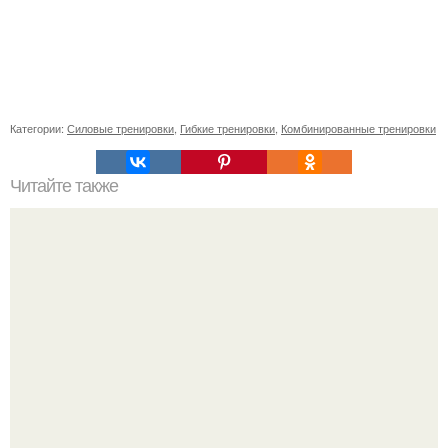
Категории:
Силовые тренировки
,
Гибкие тренировки
,
Комбинированные тренировки
Читайте также
Недооцененная опасность: почему две трети случаев
COVID-19 остаются неизвестными