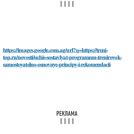
https://images.google.com.ag/url?q=https://treni-
top.ru/novosti/uchis-sostavlyat-programmu-trenirovok-
samostoyatelno-osnovnye-principy-i-rekomendacii