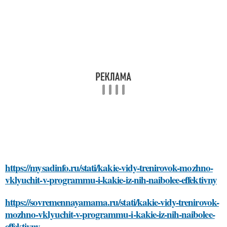
https://mysadinfo.ru/stati/kakie-vidy-trenirovok-mozhno-
vklyuchit-v-programmu-i-kakie-iz-nih-naibolee-effektivny
https://sovremennayamama.ru/stati/kakie-vidy-trenirovok-
mozhno-vklyuchit-v-programmu-i-kakie-iz-nih-naibolee-
effektivny