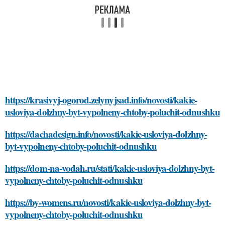
https://krasivyj-ogorod.zelynyjsad.info/novosti/kakie-
usloviya-dolzhny-byt-vypolneny-chtoby-poluchit-odnushku
https://dachadesign.info/novosti/kakie-usloviya-dolzhny-
byt-vypolneny-chtoby-poluchit-odnushku
https://dom-na-vodah.ru/stati/kakie-usloviya-dolzhny-byt-
vypolneny-chtoby-poluchit-odnushku
https://by-womens.ru/novosti/kakie-usloviya-dolzhny-byt-
vypolneny-chtoby-poluchit-odnushku