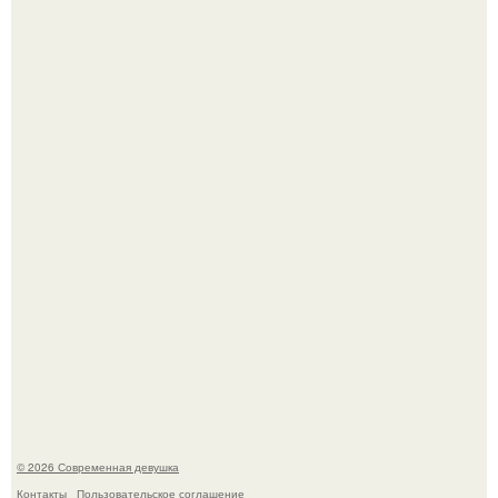
Лишь в том случае, если есть в истории моды идеал, то
это Синди Кроуфорд.
У юли Гаврилиной снова случился конфликт с комиком
Ильей Соболевым.
© 2026 Современная девушка
Контакты
Пользовательское соглашение