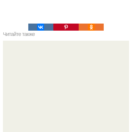
Читайте также
Какие инструменты необходимы для покраски стен в
ванной комнате
Оксана Самойлова решила разом пресечь слухи о
пластических операциях и публично прояснила