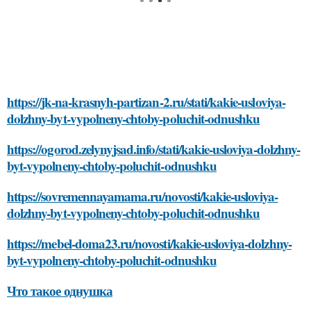
https://jk-na-krasnyh-partizan-2.ru/stati/kakie-usloviya-
dolzhny-byt-vypolneny-chtoby-poluchit-odnushku
https://ogorod.zelynyjsad.info/stati/kakie-usloviya-dolzhny-
byt-vypolneny-chtoby-poluchit-odnushku
https://sovremennayamama.ru/novosti/kakie-usloviya-
dolzhny-byt-vypolneny-chtoby-poluchit-odnushku
https://mebel-doma23.ru/novosti/kakie-usloviya-dolzhny-
byt-vypolneny-chtoby-poluchit-odnushku
Что такое однушка