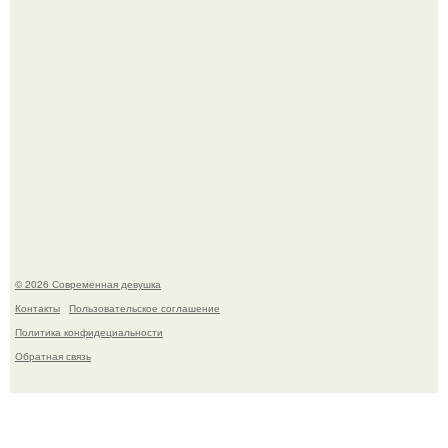
У юли Гаврилиной снова случился конфликт с комиком
Ильей Соболевым.
© 2026 Современная девушка
Контакты
Пользовательское соглашение
Политика конфидециальности
Обратная связь