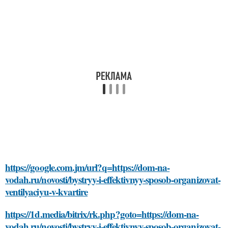
https://google.com.jm/url?q=https://dom-na-
vodah.ru/novosti/bystryy-i-effektivnyy-sposob-organizovat-
ventilyaciyu-v-kvartire
https://1d.media/bitrix/rk.php?goto=https://dom-na-
vodah.ru/novosti/bystryy-i-effektivnyy-sposob-organizovat-