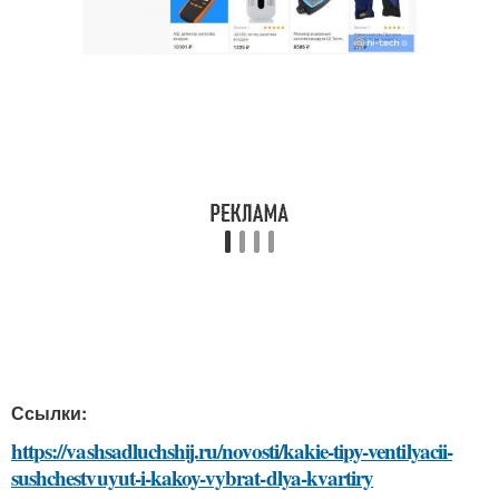
Ссылки:
https://vashsadluchshij.ru/novosti/kakie-tipy-ventilyacii-
sushchestvuyut-i-kakoy-vybrat-dlya-kvartiry