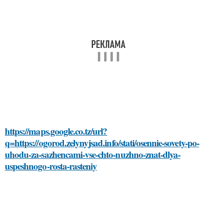
https://maps.google.co.tz/url?
q=https://ogorod.zelynyjsad.info/stati/osennie-sovety-po-
uhodu-za-sazhencami-vse-chto-nuzhno-znat-dlya-
uspeshnogo-rosta-rasteniy