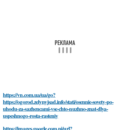
https://vn.com.ua/ua/go?
https://ogorod.zelynyjsad.info/stati/osennie-sovety-po-
uhodu-za-sazhencami-vse-chto-nuzhno-znat-dlya-
uspeshnogo-rosta-rasteniy
https://images.google.com.ni/url?