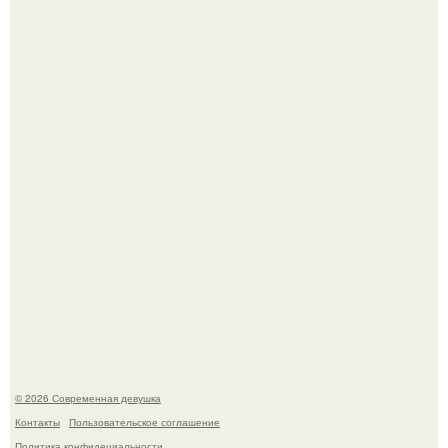
По словам эксперта воз, у мужчин с образованной и
мудрой супругой вероятность скоропостижной смерти
якобы на 46% ниже.
Платье, которое до сих пор вызывает споры спустя годы.
© 2026 Современная девушка
Контакты
Пользовательское соглашение
Политика конфидециальности