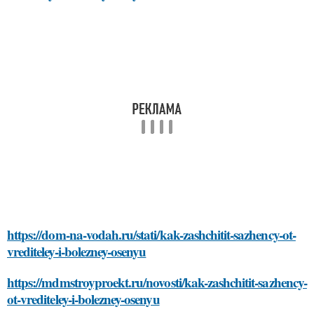
https://dom-na-vodah.ru/stati/kak-zashchitit-sazhency-ot-
vrediteley-i-bolezney-osenyu
https://mdmstroyproekt.ru/novosti/kak-zashchitit-sazhency-
ot-vrediteley-i-bolezney-osenyu