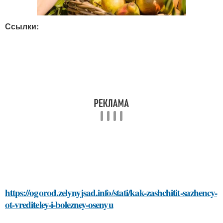
Ссылки:
https://ogorod.zelynyjsad.info/stati/kak-zashchitit-sazhency-
ot-vrediteley-i-bolezney-osenyu