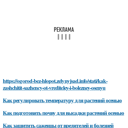
https://ogorod-bez-hlopot.zelynyjsad.info/stati/kak-
zashchitit-sazhency-ot-vrediteley-i-bolezney-osenyu
Как регулировать температуру для растений осенью
Как подготовить почву для высадки растений осенью
Как защитить саженцы от вредителей и болезней