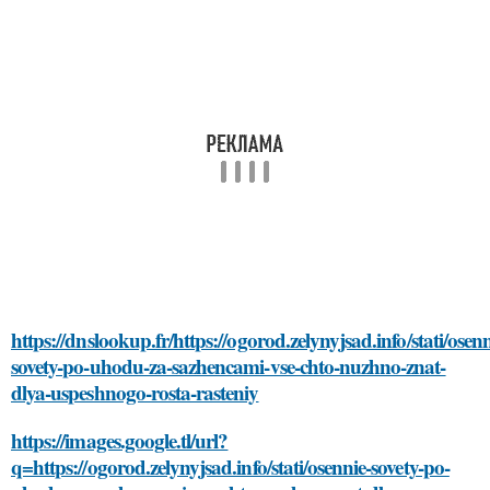
https://dnslookup.fr/https://ogorod.zelynyjsad.info/stati/osenn
sovety-po-uhodu-za-sazhencami-vse-chto-nuzhno-znat-
dlya-uspeshnogo-rosta-rasteniy
https://images.google.tl/url?
q=https://ogorod.zelynyjsad.info/stati/osennie-sovety-po-