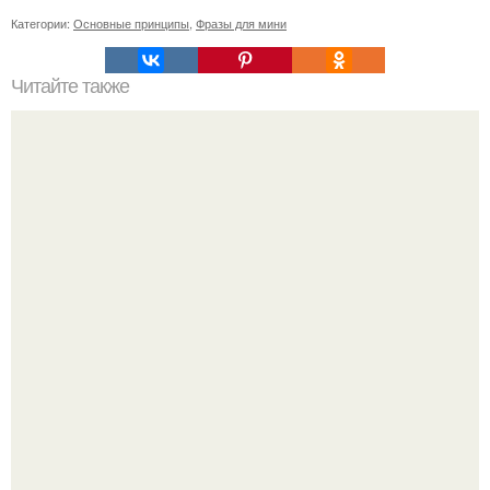
Категории:
Основные принципы
,
Фразы для мини
Читайте также
Проблемы с кожей: что говорит о нас наличие прыщей
на лице