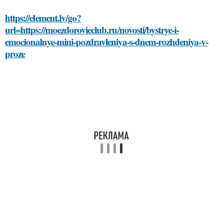
https://element.lv/go?
url=https://moezdorovieclub.ru/novosti/bystrye-i-
emocionalnye-mini-pozdravleniya-s-dnem-rozhdeniya-v-
proze