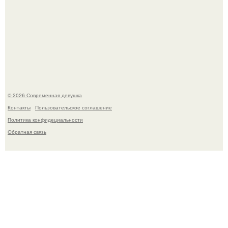
Приготовь ПП лепешку с сыром и творогом.
© 2026 Современная девушка
Контакты
Пользовательское соглашение
Политика конфидециальности
Обратная связь