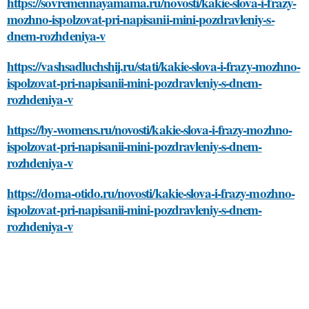
https://sovremennayamama.ru/novosti/kakie-slova-i-frazy-
mozhno-ispolzovat-pri-napisanii-mini-pozdravleniy-s-
dnem-rozhdeniya-v
https://vashsadluchshij.ru/stati/kakie-slova-i-frazy-mozhno-
ispolzovat-pri-napisanii-mini-pozdravleniy-s-dnem-
rozhdeniya-v
https://by-womens.ru/novosti/kakie-slova-i-frazy-mozhno-
ispolzovat-pri-napisanii-mini-pozdravleniy-s-dnem-
rozhdeniya-v
https://doma-otido.ru/novosti/kakie-slova-i-frazy-mozhno-
ispolzovat-pri-napisanii-mini-pozdravleniy-s-dnem-
rozhdeniya-v