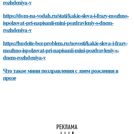
rozhdeniya-v
https://dom-na-vodah.ru/stati/kakie-slova-i-frazy-mozhno-
ispolzovat-pri-napisanii-mini-pozdravleniy-s-dnem-
rozhdeniya-v
https://hudeite-bez-problem.ru/novosti/kakie-slova-i-frazy-
mozhno-ispolzovat-pri-napisanii-mini-pozdravleniy-s-
dnem-rozhdeniya-v
Что такое мини поздравления с днем рождения в
прозе