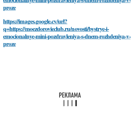
proze
https://images.google.cv/url?
q=https://moezdorovieclub.ru/novosti/bystrye-i-
emocionalnye-mini-pozdravleniya-s-dnem-rozhdeniya-v-
proze