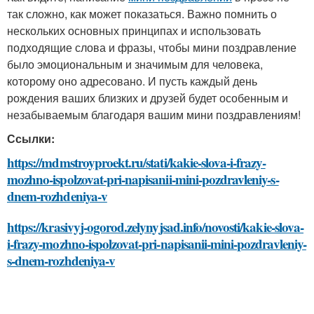
так сложно, как может показаться. Важно помнить о
нескольких основных принципах и использовать
подходящие слова и фразы, чтобы мини поздравление
было эмоциональным и значимым для человека,
которому оно адресовано. И пусть каждый день
рождения ваших близких и друзей будет особенным и
незабываемым благодаря вашим мини поздравлениям!
Ссылки:
https://mdmstroyproekt.ru/stati/kakie-slova-i-frazy-
mozhno-ispolzovat-pri-napisanii-mini-pozdravleniy-s-
dnem-rozhdeniya-v
https://krasivyj-ogorod.zelynyjsad.info/novosti/kakie-slova-
i-frazy-mozhno-ispolzovat-pri-napisanii-mini-pozdravleniy-
s-dnem-rozhdeniya-v