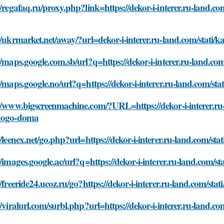
//regafaq.ru/proxy.php?link=https://dekor-i-interer.ru-land.c
//ukrmarket.net/away/?url=dekor-i-interer.ru-land.com/stati/
//maps.google.com.sb/url?q=https://dekor-i-interer.ru-land.c
//maps.google.no/url?q=https://dekor-i-interer.ru-land.com/s
//www.bigscreenmachine.com/?URL=https://dekor-i-interer.ru-
nogo-doma
//leenex.net/go.php?url=https://dekor-i-interer.ru-land.com/s
//images.google.ac/url?q=https://dekor-i-interer.ru-land.com/
//freeride24.ucoz.ru/go?https://dekor-i-interer.ru-land.com/st
//viralurl.com/surbl.php?url=https://dekor-i-interer.ru-land.