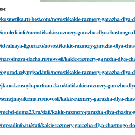
ки:
://kosmetika.ru-best.com/novosti/kakie-razmery-garazha-dlya
//iamledi.info/novosti/kakie-razmery-garazha-dlya-chastnogo
//idealnaya-figura.ru/novosti/kakie-razmery-garazha-dlya-c
://narodnaya-dacha.ru/novosti/kakie-razmery-garazha-dlya-c
//ogorod.zelynyjsad.info/novosti/kakie-razmery-garazha-dly
//jk-na-krasnyh-partizan-2.ru/stati/kakie-razmery-garazha-d
://semejnayaferma.ru/novosti/kakie-razmery-garazha-dlya-ch
://mebel-doma23.ru/stati/kakie-razmery-garazha-dlya-chastn
//mysadinfo.ru/stati/kakie-razmery-garazha-dlya-chastnogo-