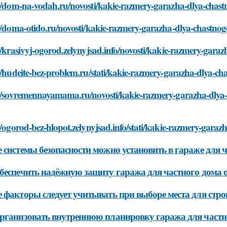
://dom-na-vodah.ru/novosti/kakie-razmery-garazha-dlya-cha
://doma-otido.ru/novosti/kakie-razmery-garazha-dlya-chastn
//krasivyj-ogorod.zelynyjsad.info/novosti/kakie-razmery-gar
//hudeite-bez-problem.ru/stati/kakie-razmery-garazha-dlya-
://sovremennayamama.ru/novosti/kakie-razmery-garazha-dly
//ogorod-bez-hlopot.zelynyjsad.info/stati/kakie-razmery-gar
 системы безопасности можно установить в гараже для 
беспечить надёжную защиту гаража для частного дома 
 факторы следует учитывать при выборе места для стро
рганизовать внутреннюю планировку гаража для частн