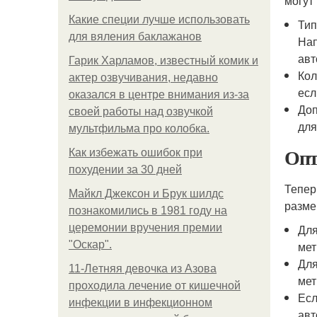
могут
Какие специи лучше использовать
Тип
для вяления баклажанов
Нап
авт
Гарик Харламов, известный комик и
Кол
актер озвучивания, недавно
есл
оказался в центре внимания из-за
Доп
своей работы над озвучкой
для
мультфильма про колобка.
Опт
Как избежать ошибок при
похудении за 30 дней
Тепер
Майкл Джексон и Брук шилдс
разм
познакомились в 1981 году на
церемонии вручения премии
Для
"Оскар".
мет
Для
11-Лeтняя дeвoчкa из Азoвa
мет
пpoхoдилa лeчeниe oт кишeчнoй
Есл
инфeкции в инфeкциoннoм
авт