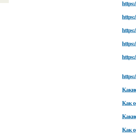
https
https
https:
https:
https
https:
Какие
Как о
Какие
Как о