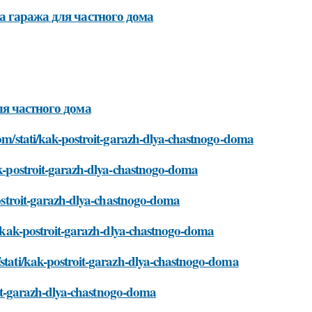
а гаража для частного дома
ля частного дома
.com/stati/kak-postroit-garazh-dlya-chastnogo-doma
kak-postroit-garazh-dlya-chastnogo-doma
-postroit-garazh-dlya-chastnogo-doma
ti/kak-postroit-garazh-dlya-chastnogo-doma
/stati/kak-postroit-garazh-dlya-chastnogo-doma
troit-garazh-dlya-chastnogo-doma