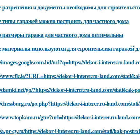
 разрешения и документы необходимы для строительств
 типы гаражей можно построить для частного дома
 размеры гаража для частного дома оптимальны
 материалы используются для строительства гаражей д
//images.google.com.bd/url?q=https://dekor-i-interer.ru-land
//www.flc.ie/?URL=https://dekor-i-interer.ru-land.com/stati/
//damki.net/go/?https://dekor-i-interer.ru-land.com/stati/kak
//chessburg.ru/go.php?https://dekor-i-interer.ru-land.com/sta
//www.topkam.ru/gtu/?url=https://dekor-i-interer.ru-land.com
//a.pr-cy.ru/https://dekor-i-interer.ru-land.com/stati/kak-pos