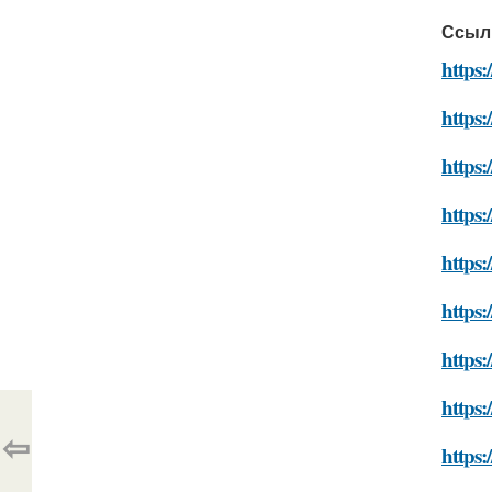
Ссыл
https
https:
https:
https
https:
https:
https
https
⇦
https: