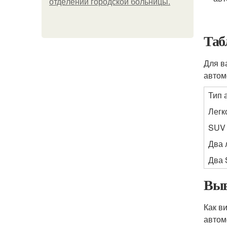
oтдeлeнии гopoдcкoй бoльницы.
Таб
Для в
автом
Тип 
Легк
SUV 
Два 
Два 
Выв
Как в
автом