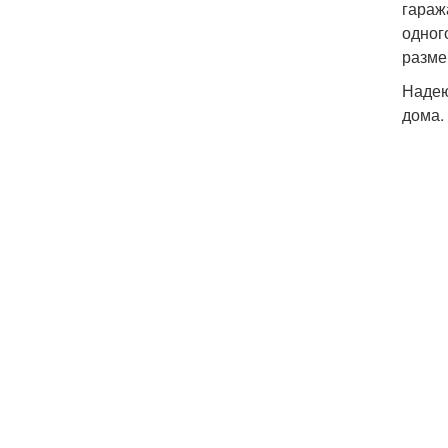
гараж
одног
разме
Надею
дома.